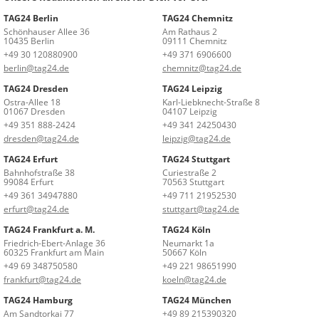
TAG24 Berlin
TAG24 Chemnitz
Schönhauser Allee 36
Am Rathaus 2
10435 Berlin
09111 Chemnitz
+49 30 120880900
+49 371 6906600
berlin@tag24.de
chemnitz@tag24.de
TAG24 Dresden
TAG24 Leipzig
Ostra-Allee 18
Karl-Liebknecht-Straße 8
01067 Dresden
04107 Leipzig
+49 351 888-2424
+49 341 24250430
dresden@tag24.de
leipzig@tag24.de
TAG24 Erfurt
TAG24 Stuttgart
Bahnhofstraße 38
Curiestraße 2
99084 Erfurt
70563 Stuttgart
+49 361 34947880
+49 711 21952530
erfurt@tag24.de
stuttgart@tag24.de
TAG24 Frankfurt a. M.
TAG24 Köln
Friedrich-Ebert-Anlage 36
Neumarkt 1a
60325 Frankfurt am Main
50667 Köln
+49 69 348750580
+49 221 98651990
frankfurt@tag24.de
koeln@tag24.de
TAG24 Hamburg
TAG24 München
Am Sandtorkai 77
+49 89 215390320