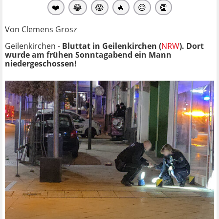
❤️
😂
😱
🔥
😥
👏
Von Clemens Grosz
Geilenkirchen -
Bluttat in Geilenkirchen (
NRW
). Dort
wurde am frühen Sonntagabend ein Mann
niedergeschossen!