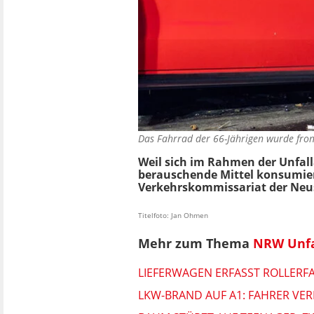
Das Fahrrad der 66-Jährigen wurde fron
Weil sich im Rahmen der Unfal
berauschende Mittel konsumie
Verkehrskommissariat der Neus
Titelfoto: Jan Ohmen
Mehr zum Thema
NRW Unfa
LIEFERWAGEN ERFASST ROLLERFA
LKW-BRAND AUF A1: FAHRER VE