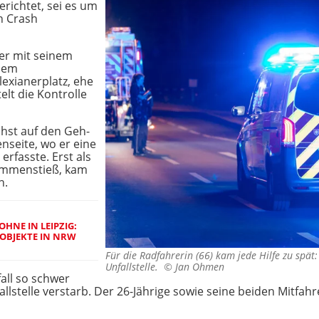
richtet, sei es um
n Crash
er mit seinem
dem
exianerplatz, ehe
elt die Kontrolle
chst auf den Geh-
nseite, wo er eine
erfasste. Erst als
sammenstieß, kam
n.
HNE IN LEIPZIG:
OBJEKTE IN NRW
Für die Radfahrerin (66) kam jede Hilfe zu spät:
Unfallstelle. ©
Jan Ohmen
all so schwer
allstelle verstarb. Der 26-Jährige sowie seine beiden Mitfahre