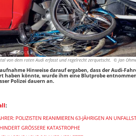
tal von dem roten Audi erfasst und regelrecht zerquetscht. ©
Jan Ohm
laufnahme Hinweise darauf ergaben, dass der Audi-Fahr
rt haben könnte, wurde ihm eine Blutprobe entnommen.
ser Polizei dauern an.
ll
:
HRER: POLIZISTEN REANIMIEREN 63-JÄHRIGEN AN UNFALLS
RHINDERT GRÖSSERE KATASTROPHE