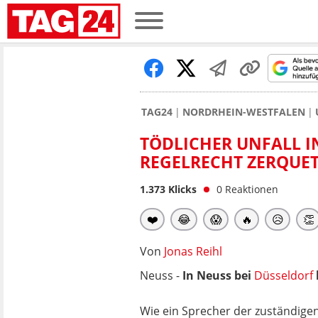
TAG24
NORDRHEIN-WESTFALEN
TÖDLICHER UNFALL IN
REGELRECHT ZERQUE
1.373
Klicks
0
Reaktionen
❤️
😂
😱
🔥
😥
👏
Von
Jonas Reihl
Neuss -
In Neuss bei
Düsseldorf
Wie ein Sprecher der zuständige