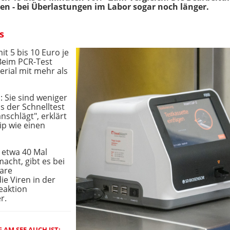
den - bei Überlastungen im Labor sogar noch länger.
s
t 5 bis 10 Euro je
Beim PCR-Test
erial mit mehr als
: Sie sind weniger
ss der Schnelltest
nschlägt", erklärt
ip wie einen
 etwa 40 Mal
acht, gibt es bei
bare
ie Viren in der
eaktion
r.
 AM SEE AUCH IST: