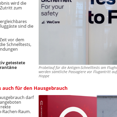
ebnis wird die
 Zutritt zum
vergleichbares
luggäste sind die
Zeit vor dem
ie Schnelltests,
bindungen
iv getestete
arantäne
Probelauf für die Antigen-Schnelltests am Flug
werden sämtliche Passagiere vor Flugantritt au
Hoppe
's auch für den Hausgebrauch
Hausgebrauch darf
t angeboten
rrekte
n-Rachen-Raum.