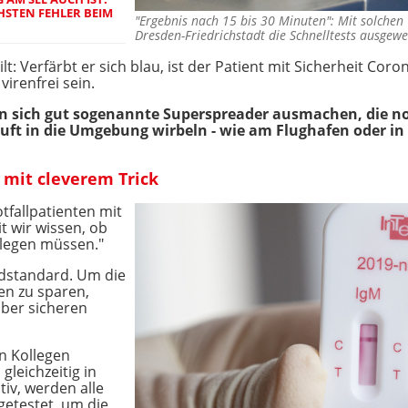
CHSTEN FEHLER BEIM
"Ergebnis nach 15 bis 30 Minuten": Mit solch
Dresden-Friedrichstadt die Schnelltests ausgew
lt: Verfärbt er sich blau, ist der Patient mit Sicherheit Coron
virenfrei sein.
en sich gut sogenannte Superspreader ausmachen, die n
luft in die Umgebung wirbeln - wie am Flughafen oder 
 mit cleverem Trick
tfallpatienten mit
t wir wissen, ob
rlegen müssen."
ldstandard. Um die
n zu sparen,
ber sicheren
hn Kollegen
leichzeitig in
tiv, werden alle
etestet, um die