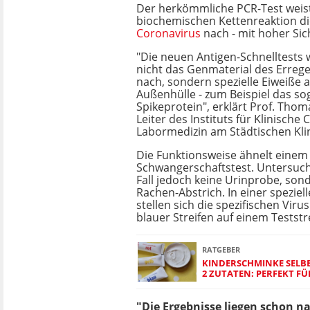
Der herkömmliche PCR-Test weist
biochemischen Kettenreaktion di
Coronavirus
nach - mit hoher Sic
"Die neuen Antigen-Schnelltests
nicht das Genmaterial des Erreg
nach, sondern spezielle Eiweiße 
Außenhülle - zum Beispiel das s
Spikeprotein", erklärt Prof. Tho
Leiter des Instituts für Klinische
Labormedizin am Städtischen Kl
Die Funktionsweise ähnelt einem
Schwangerschaftstest. Untersuch
Fall jedoch keine Urinprobe, son
Rachen-Abstrich. In einer speziel
stellen sich die spezifischen Viru
blauer Streifen auf einem Teststr
RATGEBER
KINDERSCHMINKE SELB
2 ZUTATEN: PERFEKT FÜ
"Die Ergebnisse liegen schon n