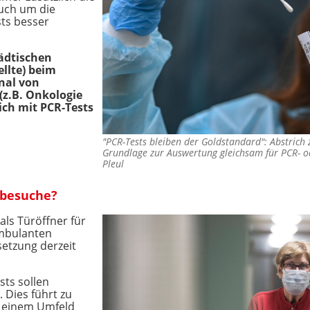
auch um die
sts besser
ädtischen
llte) beim
nal von
(z.B. Onkologie
ich mit PCR-Tests
"PCR-Tests bleiben der Goldstandard": Abstrich 
Grundlage zur Auswertung gleichsam für PCR- o
Pleul
mbesuche?
als Türöffner für
mbulanten
setzung derzeit
sts sollen
 Dies führt zu
n einem Umfeld