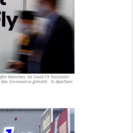
hafen München. Im Covid-19 Testcenter
f das Coronavirus getestet. ©
dpa/Sven