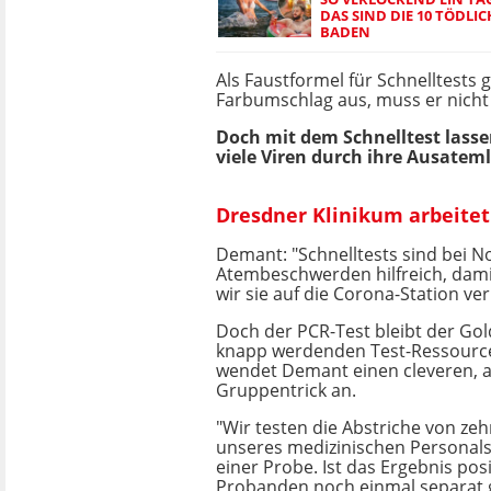
DAS SIND DIE 10 TÖDLI
BADEN
Als Faustformel für Schnelltests gi
Farbumschlag aus, muss er nicht 
Doch mit dem Schnelltest lass
viele Viren durch ihre Ausatem
Dresdner Klinikum arbeitet
Demant: "Schnelltests sind bei No
Atembeschwerden hilfreich, dami
wir sie auf die Corona-Station ve
Doch der PCR-Test bleibt der Go
knapp werdenden Test-Ressource
wendet Demant einen cleveren, a
Gruppentrick an.
"Wir testen die Abstriche von ze
unseres medizinischen Personals g
einer Probe. Ist das Ergebnis posi
Probanden noch einmal separat g