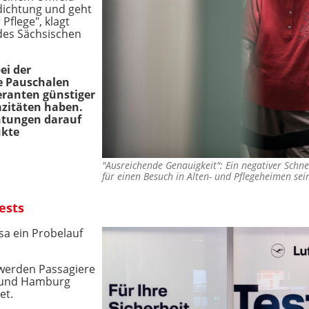
dichtung und geht
Pflege", klagt
 des Sächsischen
ei der
ie Pauschalen
feranten günstiger
azitäten haben.
chtungen darauf
ukte
"Ausreichende Genauigkeit": Ein negativer Schnel
für einen Besuch in Alten- und Pflegeheimen se
ests
sa ein Probelauf
 werden Passagiere
 und Hamburg
et.