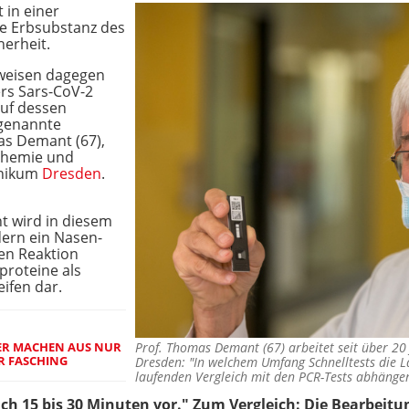
 in einer
e Erbsubstanz des
herheit.
 weisen dagegen
ers Sars-CoV-2
auf dessen
ogenannte
mas Demant (67),
 Chemie und
inikum
Dresden
.
t wird in diesem
dern ein Nasen-
len Reaktion
sproteine als
eifen dar.
ER MACHEN AUS NUR
Prof. Thomas Demant (67) arbeitet seit über 20
R FASCHING
Dresden: "In welchem Umfang Schnelltests die 
laufenden Vergleich mit den PCR-Tests abhäng
ach 15 bis 30 Minuten vor." Zum Vergleich: Die Bearbei