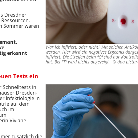
as Dresdner
t-Ressourcen.
 Im Sommer waren
Demant.
ve
War ich infiziert, oder nicht? Mit solchen Antik
werden. Hier wird ein negatives Ergebnis darges
itig erkannt
infiziert. Die Streifen beim "C" sind nur Kontroll
hat. Bei "T" wird nichts angezeigt. ©
dpa pictur
euen Tests ein
 Schnelltests in
äuser Dresden-
r Infektiologie in
atrie auf dem
uch im
rum
erin Viviane
mmer zusätzlich die