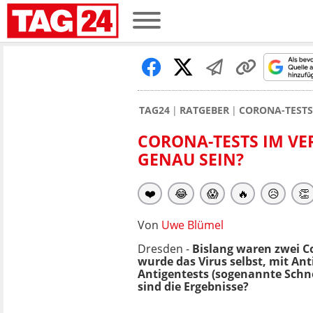
TAG24
RATGEBER
CORONA-TESTS
CORONA-TESTS IM VE
GENAU SEIN?
❤️
😂
😱
🔥
😥
👏
Von
Uwe Blümel
Dresden -
Bislang waren zwei C
wurde das Virus selbst, mit Ant
Antigentests (sogenannte Schne
sind die Ergebnisse?