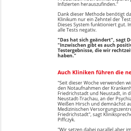
Infizierten herauszufinden."
Dank dieser Methode benötigt d
Klinikum nur ein Zehntel der Tes
Dieses System funktioniert gut.
alle Tests negativ.
"Das hat sich geändert", sagt 
"Inzwischen gibt es auch positi
Testergebnisse, die wir rechtze
haben."
Auch Kliniken führen die n
"Seit dieser Woche verwenden wir
den Notaufnahmen der Krankenh
Friedrichstadt und Neustadt, in de
Neustadt-Trachau, an der Psychi
Weißen Hirsch und demnächst a
Medizinischen Versorgungszent
Friedrichstadt", sagt Kliniksprech
Piffczyk.
"Wir setzen dabei parallel aber i