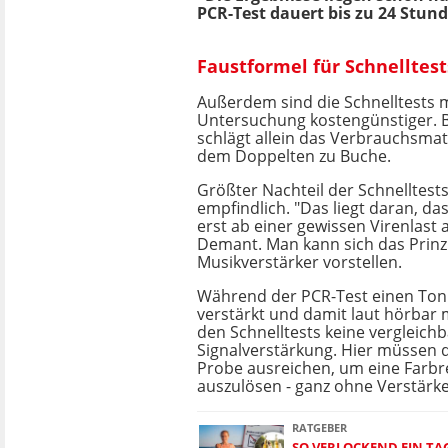
PCR-Test dauert bis zu 24 Stun
Faustformel für Schnelltest
Außerdem sind die Schnelltests mi
Untersuchung kostengünstiger. 
schlägt allein das Verbrauchsmat
dem Doppelten zu Buche.
Größter Nachteil der Schnelltests
empfindlich. "Das liegt daran, da
erst ab einer gewissen Virenlast a
Demant. Man kann sich das Prinz
Musikverstärker vorstellen.
Während der PCR-Test einen Ton
verstärkt und damit laut hörbar m
den Schnelltests keine vergleich
Signalverstärkung. Hier müssen d
Probe ausreichen, um eine Farbr
auszulösen - ganz ohne Verstärke
RATGEBER
SO VERLOCKEND EIN TAG