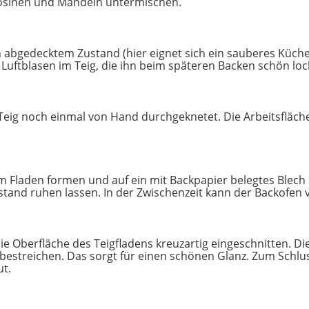
Rosinen und Mandeln untermischen.
 in abgedecktem Zustand (hier eignet sich ein sauberes Kü
 Luftblasen im Teig, die ihn beim späteren Backen schön lo
 Teig noch einmal von Hand durchgeknetet. Die Arbeitsfläch
 Fladen formen und auf ein mit Backpapier belegtes Blech l
tand ruhen lassen. In der Zwischenzeit kann der Backofen 
e Oberfläche des Teigfladens kreuzartig eingeschnitten. Die
 bestreichen. Das sorgt für einen schönen Glanz. Zum Schlu
t.