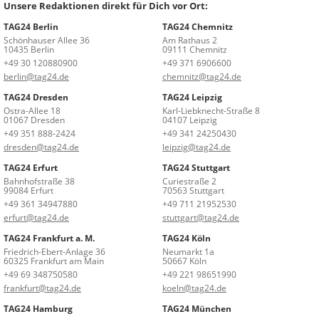
Unsere Redaktionen direkt für Dich vor Ort:
TAG24 Berlin
TAG24 Chemnitz
Schönhauser Allee 36
Am Rathaus 2
10435 Berlin
09111 Chemnitz
+49 30 120880900
+49 371 6906600
berlin@tag24.de
chemnitz@tag24.de
TAG24 Dresden
TAG24 Leipzig
Ostra-Allee 18
Karl-Liebknecht-Straße 8
01067 Dresden
04107 Leipzig
+49 351 888-2424
+49 341 24250430
dresden@tag24.de
leipzig@tag24.de
TAG24 Erfurt
TAG24 Stuttgart
Bahnhofstraße 38
Curiestraße 2
99084 Erfurt
70563 Stuttgart
+49 361 34947880
+49 711 21952530
erfurt@tag24.de
stuttgart@tag24.de
TAG24 Frankfurt a. M.
TAG24 Köln
Friedrich-Ebert-Anlage 36
Neumarkt 1a
60325 Frankfurt am Main
50667 Köln
+49 69 348750580
+49 221 98651990
frankfurt@tag24.de
koeln@tag24.de
TAG24 Hamburg
TAG24 München