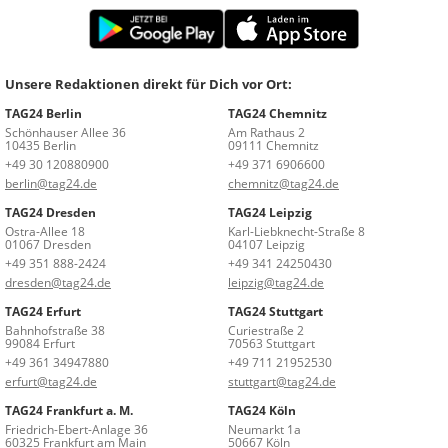
Unsere Redaktionen direkt für Dich vor Ort:
TAG24 Berlin
TAG24 Chemnitz
Schönhauser Allee 36
Am Rathaus 2
10435 Berlin
09111 Chemnitz
+49 30 120880900
+49 371 6906600
berlin@tag24.de
chemnitz@tag24.de
TAG24 Dresden
TAG24 Leipzig
Ostra-Allee 18
Karl-Liebknecht-Straße 8
01067 Dresden
04107 Leipzig
+49 351 888-2424
+49 341 24250430
dresden@tag24.de
leipzig@tag24.de
TAG24 Erfurt
TAG24 Stuttgart
Bahnhofstraße 38
Curiestraße 2
99084 Erfurt
70563 Stuttgart
+49 361 34947880
+49 711 21952530
erfurt@tag24.de
stuttgart@tag24.de
TAG24 Frankfurt a. M.
TAG24 Köln
Friedrich-Ebert-Anlage 36
Neumarkt 1a
60325 Frankfurt am Main
50667 Köln