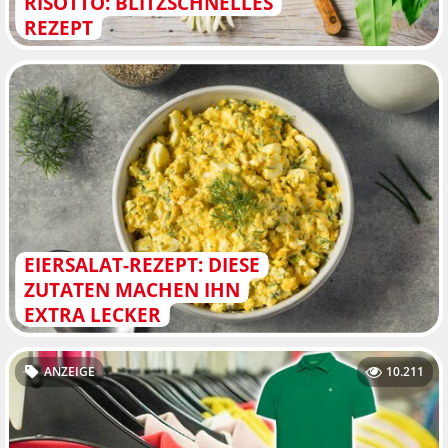
RISOTTO: BLITZSCHNELLES
REZEPT
EIERSALAT-REZEPT: DIESE
ZUTATEN MACHEN IHN
EXTRA LECKER
ANZEIGE
10.211