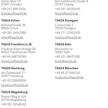
Ostra-Allee 18
Karl-Liebknecht-Straße 8
01067 Dresden
04107 Leipzig
+49 351 888-2424
+49 341 24250430
dresden@tag24.de
leipzig@tag24.de
TAG24 Erfurt
TAG24 Stuttgart
Bahnhofstraße 38
Curiestraße 2
99084 Erfurt
70563 Stuttgart
+49 361 34947880
+49 711 21952530
erfurt@tag24.de
stuttgart@tag24.de
TAG24 Frankfurt a. M.
TAG24 Köln
Friedrich-Ebert-Anlage 36
Neumarkt 1a
60325 Frankfurt am Main
50667 Köln
+49 69 348750580
+49 221 98651990
frankfurt@tag24.de
koeln@tag24.de
TAG24 Hamburg
TAG24 München
Am Sandtorkai 77
+49 89 215390320
20457 Hamburg
muenchen@tag24.de
+49 40 228608090
hamburg@tag24.de
TAG24 Magdeburg
Breiter Weg 8-10A
39104 Magdeburg
+49 391 50548260