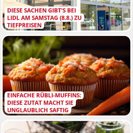
DIESE SACHEN GIBT'S BEI
LIDL AM SAMSTAG (8.8.) ZU
TIEFPREISEN
EINFACHE RÜBLI-MUFFINS:
DIESE ZUTAT MACHT SIE
UNGLAUBLICH SAFTIG