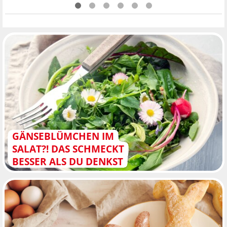
GÄNSEBLÜMCHEN IM
SALAT?! DAS SCHMECKT
BESSER ALS DU DENKST