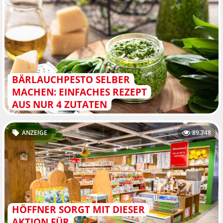
BÄRLAUCHPESTO SELBER
MACHEN: EINFACHES REZEPT
AUS NUR 4 ZUTATEN
ANZEIGE
89.748
HÖFFNER SORGT MIT DIESER
AKTION FÜR