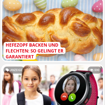
HEFEZOPF BACKEN UND
FLECHTEN: SO GELINGT ER
GARANTIERT
ANZEIGE
690