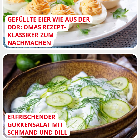
GEFÜLLTE EIER WIE AUS DER
DDR: OMAS REZEPT-
KLASSIKER ZUM
NACHMACHEN
ERFRISCHENDER
GURKENSALAT MIT
SCHMAND UND DILL