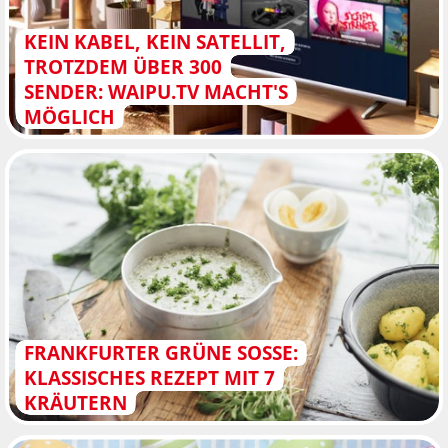
KEIN KABEL, KEIN SATELLIT,
TROTZDEM ÜBER 300
SENDER: WAIPU.TV MACHT'S
MÖGLICH
FRANKFURTER GRÜNE SOSSE: K
LASSISCHES REZEPT MIT 7 K
RÄUTERN