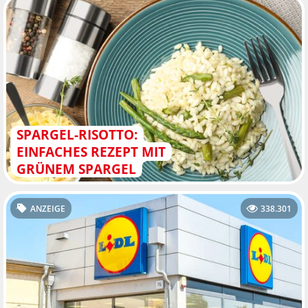
SPARGEL-RISOTTO:
EINFACHES REZEPT MIT
GRÜNEM SPARGEL
ANZEIGE
338.301