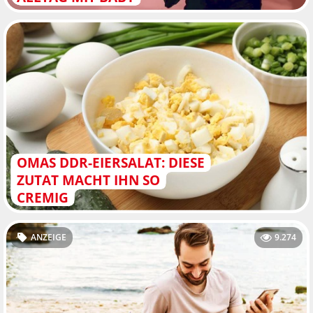
OMAS DDR-EIERSALAT: DIESE
ZUTAT MACHT IHN SO
CREMIG
ANZEIGE
9.274