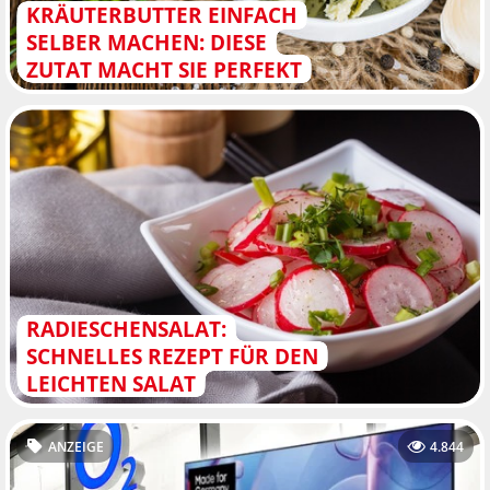
KRÄUTERBUTTER EINFACH
SELBER MACHEN: DIESE
ZUTAT MACHT SIE PERFEKT
RADIESCHENSALAT:
SCHNELLES REZEPT FÜR DEN
LEICHTEN SALAT
ANZEIGE
4.844