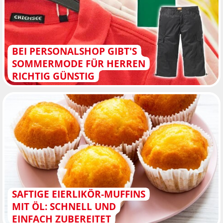
BEI PERSONALSHOP GIBT'S
SOMMERMODE FÜR HERREN
RICHTIG GÜNSTIG
SAFTIGE EIERLIKÖR-MUFFINS
MIT ÖL: SCHNELL UND
EINFACH ZUBEREITET