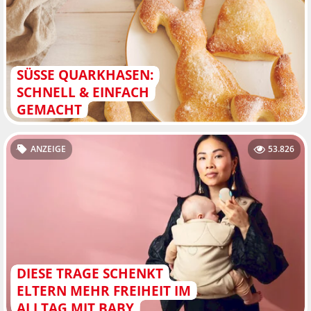
SÜSSE QUARKHASEN: S
CHNELL & EINFACH G
EMACHT
ANZEIGE
53.826
DIESE TRAGE SCHENKT
ELTERN MEHR FREIHEIT IM
ALLTAG MIT BABY