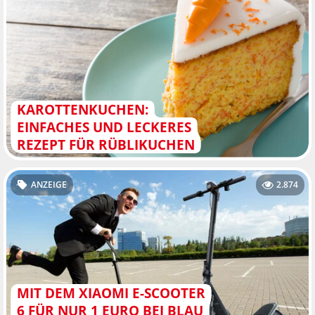
KAROTTENKUCHEN:
EINFACHES UND LECKERES
REZEPT FÜR RÜBLIKUCHEN
ANZEIGE
2.874
MIT DEM XIAOMI E-SCOOTER
6 FÜR NUR 1 EURO BEI BLAU