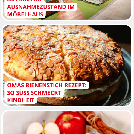
AUSNAHMEZUSTAND IM
MÖBELHAUS
OMAS BIENENSTICH REZEPT:
SO SÜSS SCHMECKT K
INDHEIT