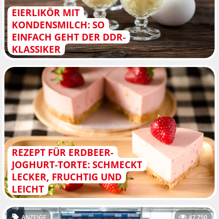
EIERLIKÖR MIT
KONDENSMILCH: SO
EINFACH GEHT DER DDR-
KLASSIKER
REZEPT FÜR ERDBEER-
JOGHURT-TORTE: SCHMECKT
LECKER, FRUCHTIG UND
LEICHT
ANZEIGE
47.750