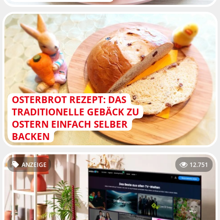
OSTERBROT REZEPT: DAS
TRADITIONELLE GEBÄCK ZU
OSTERN EINFACH SELBER
BACKEN
ANZEIGE
12.751