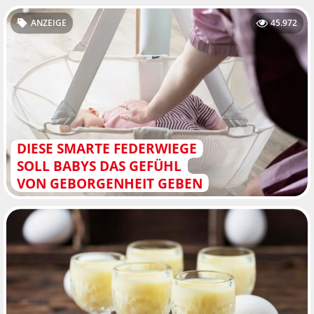
ANZEIGE
45.972
DIESE SMARTE FEDERWIEGE
SOLL BABYS DAS GEFÜHL
VON GEBORGENHEIT GEBEN