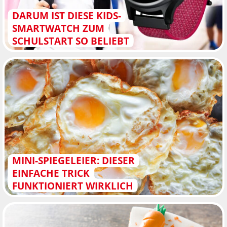
DARUM IST DIESE KIDS-
SMARTWATCH ZUM
SCHULSTART SO BELIEBT
MINI-SPIEGELEIER: DIESER
EINFACHE TRICK
FUNKTIONIERT WIRKLICH