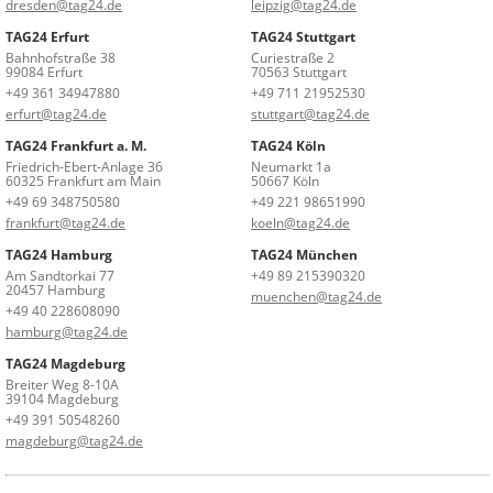
dresden@tag24.de
leipzig@tag24.de
TAG24 Erfurt
TAG24 Stuttgart
Bahnhofstraße 38
Curiestraße 2
99084 Erfurt
70563 Stuttgart
+49 361 34947880
+49 711 21952530
erfurt@tag24.de
stuttgart@tag24.de
TAG24 Frankfurt a. M.
TAG24 Köln
Friedrich-Ebert-Anlage 36
Neumarkt 1a
60325 Frankfurt am Main
50667 Köln
+49 69 348750580
+49 221 98651990
frankfurt@tag24.de
koeln@tag24.de
TAG24 Hamburg
TAG24 München
Am Sandtorkai 77
+49 89 215390320
20457 Hamburg
muenchen@tag24.de
+49 40 228608090
hamburg@tag24.de
TAG24 Magdeburg
Breiter Weg 8-10A
39104 Magdeburg
+49 391 50548260
magdeburg@tag24.de