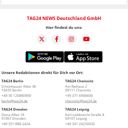
TAG24 NEWS Deutschland GmbH
Hier findest du uns:
Unsere Redaktionen direkt für Dich vor Ort:
TAG24 Berlin
TAG24 Chemnitz
Schönhauser Allee 36
Am Rathaus 2
10435 Berlin
09111 Chemnitz
+49 30 120880900
+49 371 6906600
berlin@tag24.de
chemnitz@tag24.de
TAG24 Dresden
TAG24 Leipzig
Ostra-Allee 18
Karl-Liebknecht-Straße 8
01067 Dresden
04107 Leipzig
+49 351 888-2424
+49 341 24250430