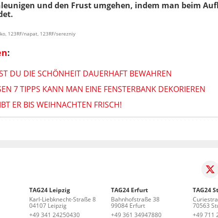
hleunigen und den Frust umgehen
, indem man beim Auf
det.
nko, 123RF/napat, 123RF/serezniy
en
:
ST DU DIE SCHÖNHEIT DAUERHAFT BEWAHREN
ESEN 7 TIPPS KANN MAN EINE FENSTERBANK DEKORIEREN
BT ER BIS WEIHNACHTEN FRISCH!
TAG24 Leipzig
TAG24 Erfurt
TAG24 St
Karl-Liebknecht-Straße 8
Bahnhofstraße 38
Curiestr
04107 Leipzig
99084 Erfurt
70563 Stu
+49 341 24250430
+49 361 34947880
+49 711 