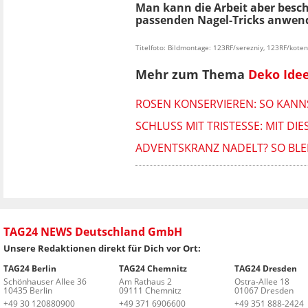
Man kann die Arbeit aber besc
passenden Nagel-Tricks anwen
Titelfoto: Bildmontage: 123RF/serezniy, 123RF/kote
Mehr zum Thema
Deko Ide
ROSEN KONSERVIEREN: SO KANN
SCHLUSS MIT TRISTESSE: MIT DI
ADVENTSKRANZ NADELT? SO BLEI
TAG24 NEWS Deutschland GmbH
Unsere Redaktionen direkt für Dich vor Ort:
TAG24 Berlin
TAG24 Chemnitz
TAG24 Dresden
Schönhauser Allee 36
Am Rathaus 2
Ostra-Allee 18
10435 Berlin
09111 Chemnitz
01067 Dresden
+49 30 120880900
+49 371 6906600
+49 351 888-2424