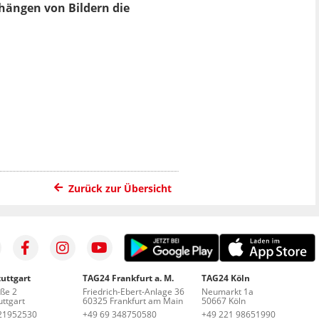
hängen von Bildern die
Zurück zur Übersicht
uttgart
TAG24 Frankfurt a. M.
TAG24 Köln
aße 2
Friedrich-Ebert-Anlage 36
Neumarkt 1a
ttgart
60325 Frankfurt am Main
50667 Köln
21952530
+49 69 348750580
+49 221 98651990