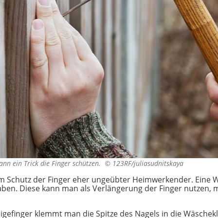
nn ein Trick die Finger schützen. ©
123RF/juliasudnitskaya
zum Schutz der Finger eher ungeübter Heimwerkender. Eine
haben. Diese kann man als Verlängerung der Finger nutzen, 
gefinger klemmt man die Spitze des Nagels in die Wäschekl