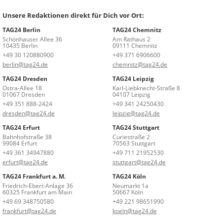
Unsere Redaktionen direkt für Dich vor Ort:
TAG24 Berlin
TAG24 Chemnitz
Schönhauser Allee 36
Am Rathaus 2
10435 Berlin
09111 Chemnitz
+49 30 120880900
+49 371 6906600
berlin@tag24.de
chemnitz@tag24.de
TAG24 Dresden
TAG24 Leipzig
Ostra-Allee 18
Karl-Liebknecht-Straße 8
01067 Dresden
04107 Leipzig
+49 351 888-2424
+49 341 24250430
dresden@tag24.de
leipzig@tag24.de
TAG24 Erfurt
TAG24 Stuttgart
Bahnhofstraße 38
Curiestraße 2
99084 Erfurt
70563 Stuttgart
+49 361 34947880
+49 711 21952530
erfurt@tag24.de
stuttgart@tag24.de
TAG24 Frankfurt a. M.
TAG24 Köln
Friedrich-Ebert-Anlage 36
Neumarkt 1a
60325 Frankfurt am Main
50667 Köln
+49 69 348750580
+49 221 98651990
frankfurt@tag24.de
koeln@tag24.de