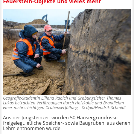
Feuerstein-Objekte und vieles mehr
Geografie-Studentin Liliana Rabich und Grabungsleiter Thomas
Lukas betrachten Verfärbungen durch Holzkohle und Brandlehm
einer mehrschichtigen Grubenverfüllung. ©
dpa/Hendrik Schmidt
Aus der Jungsteinzeit wurden 50 Häusergrundrisse
freigelegt, etliche Speicher- sowie Baugruben, aus denen
Lehm entnommen wurde.