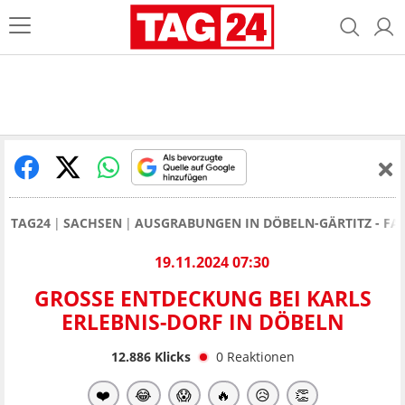
TAG24
SACHSEN
AUSGRABUNGEN IN DÖBELN-GÄRTITZ - FA
19.11.2024 07:30
GROSSE ENTDECKUNG BEI KARLS E
RLEBNIS-DORF IN DÖBELN
12.886
Klicks
0
Reaktionen
❤️
😂
😱
🔥
😥
👏