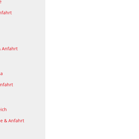
e
nfahrt
l
 Anfahrt
da
nfahrt
eich
se & Anfahrt