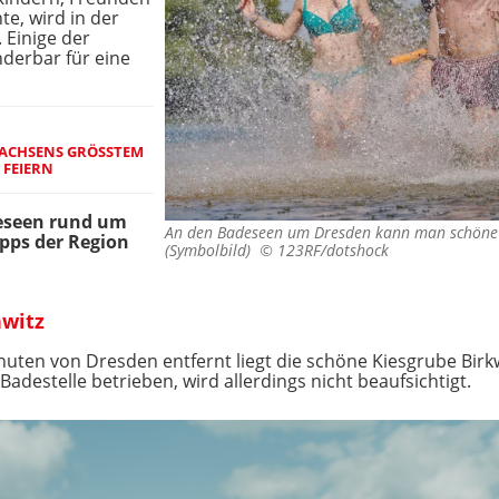
e, wird in der
 Einige der
derbar für eine
ACHSENS GRÖSSTEM S
FEIERN
eseen
rund um
An den Badeseen um Dresden kann man schöne 
pps der Region
(Symbolbild) ©
123RF/dotshock
hwitz
ten von Dresden entfernt liegt die schöne Kiesgrube Birkw
 Badestelle betrieben, wird allerdings nicht beaufsichtigt.