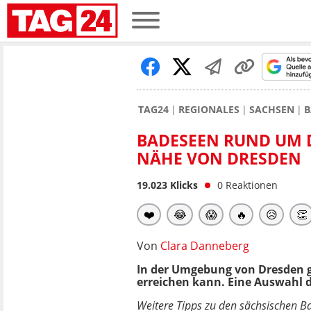
TAG24
REGIONALES
SACHSEN
B
BADESEEN RUND UM D
NÄHE VON DRESDEN
19.023
Klicks
0
Reaktionen
❤️
😂
😱
🔥
😥
👏
Von
Clara Danneberg
In der Umgebung von Dresden g
erreichen kann. Eine Auswahl d
Weitere Tipps zu den sächsischen Ba