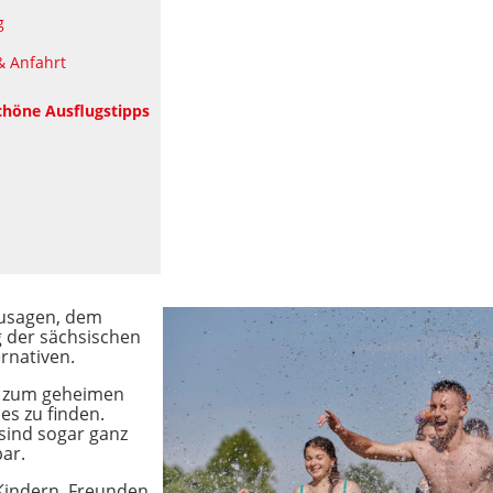
g
& Anfahrt
chöne Ausflugstipps
usagen, dem
 der sächsischen
rnativen.
n zum geheimen
es zu finden.
sind sogar ganz
ar.
Kindern, Freunden