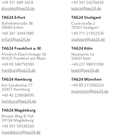
+49 351 888-2424
+49 341 24250430
dresden@tag24.de
leipzig@tag24.de
TAG24 Erfurt
TAG24 Stuttgart
Bahnhofstraße 38
Curiestraße 2
99084 Erfurt
70563 Stuttgart
+49 361 34947880
+49 711 21952530
erfurt@tag24.de
stuttgart@tag24.de
TAG24 Frankfurt a. M.
TAG24 Köln
Friedrich-Ebert-Anlage 36
Neumarkt 1a
60325 Frankfurt am Main
50667 Köln
+49 69 348750580
+49 221 98651990
frankfurt@tag24.de
koeln@tag24.de
TAG24 Hamburg
TAG24 München
Am Sandtorkai 77
+49 89 215390320
20457 Hamburg
muenchen@tag24.de
+49 40 228608090
hamburg@tag24.de
TAG24 Magdeburg
Breiter Weg 8-10A
39104 Magdeburg
+49 391 50548260
magdeburg@tag24.de