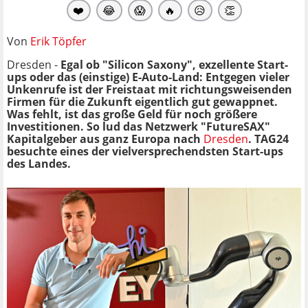
❤️
😂
😱
🔥
😥
👏
Von
Erik Töpfer
Dresden -
Egal ob "Silicon Saxony", exzellente Start-
ups oder das (einstige) E-Auto-Land: Entgegen vieler
Unkenrufe ist der Freistaat mit richtungsweisenden
Firmen für die Zukunft eigentlich gut gewappnet.
Was fehlt, ist das große Geld für noch größere
Investitionen. So lud das Netzwerk "FutureSAX"
Kapitalgeber aus ganz Europa nach
Dresden
. TAG24
besuchte eines der vielversprechendsten Start-ups
des Landes.