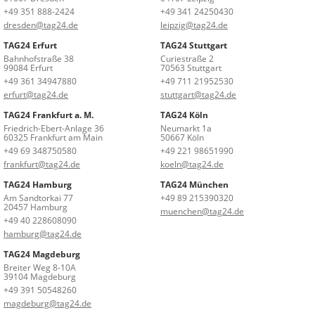
+49 351 888-2424
+49 341 24250430
dresden@tag24.de
leipzig@tag24.de
TAG24 Erfurt
TAG24 Stuttgart
Bahnhofstraße 38
Curiestraße 2
99084 Erfurt
70563 Stuttgart
+49 361 34947880
+49 711 21952530
erfurt@tag24.de
stuttgart@tag24.de
TAG24 Frankfurt a. M.
TAG24 Köln
Friedrich-Ebert-Anlage 36
Neumarkt 1a
60325 Frankfurt am Main
50667 Köln
+49 69 348750580
+49 221 98651990
frankfurt@tag24.de
koeln@tag24.de
TAG24 Hamburg
TAG24 München
Am Sandtorkai 77
+49 89 215390320
20457 Hamburg
muenchen@tag24.de
+49 40 228608090
hamburg@tag24.de
TAG24 Magdeburg
Breiter Weg 8-10A
39104 Magdeburg
+49 391 50548260
magdeburg@tag24.de