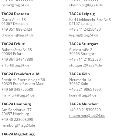
berlin@tag24.de
chemnitz@tag24.de
TAG24 Dresden
TAG24 Leipzig
Ostra-Allee 18
Karl-Liebknecht-Straße 8
01067 Dresden
04107 Leipzig
+49 351 888-2424
+49 341 24250430
dresden@tag24.de
leipzig@tag24.de
TAG24 Erfurt
TAG24 Stuttgart
Bahnhofstraße 38
Curiestraße 2
99084 Erfurt
70563 Stuttgart
+49 361 34947880
+49 711 21952530
erfurt@tag24.de
stuttgart@tag24.de
TAG24 Frankfurt a. M.
TAG24 Köln
Friedrich-Ebert-Anlage 36
Neumarkt 1a
60325 Frankfurt am Main
50667 Köln
+49 69 348750580
+49 221 98651990
frankfurt@tag24.de
koeln@tag24.de
TAG24 Hamburg
TAG24 München
Am Sandtorkai 77
+49 89 215390320
20457 Hamburg
muenchen@tag24.de
+49 40 228608090
hamburg@tag24.de
TAG24 Magdeburg