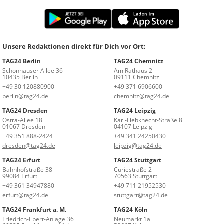
Unsere Redaktionen direkt für Dich vor Ort:
TAG24 Berlin
TAG24 Chemnitz
Schönhauser Allee 36
Am Rathaus 2
10435 Berlin
09111 Chemnitz
+49 30 120880900
+49 371 6906600
berlin@tag24.de
chemnitz@tag24.de
TAG24 Dresden
TAG24 Leipzig
Ostra-Allee 18
Karl-Liebknecht-Straße 8
01067 Dresden
04107 Leipzig
+49 351 888-2424
+49 341 24250430
dresden@tag24.de
leipzig@tag24.de
TAG24 Erfurt
TAG24 Stuttgart
Bahnhofstraße 38
Curiestraße 2
99084 Erfurt
70563 Stuttgart
+49 361 34947880
+49 711 21952530
erfurt@tag24.de
stuttgart@tag24.de
TAG24 Frankfurt a. M.
TAG24 Köln
Friedrich-Ebert-Anlage 36
Neumarkt 1a