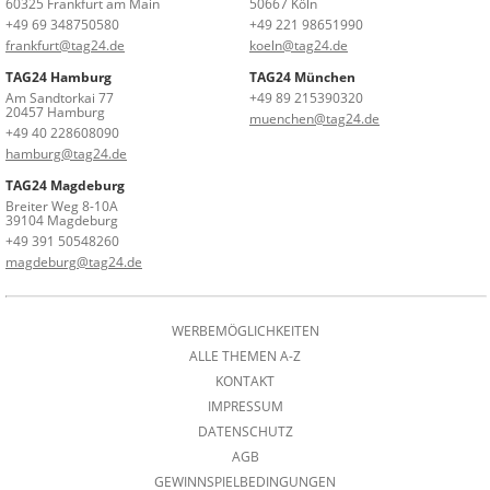
60325 Frankfurt am Main
50667 Köln
+49 69 348750580
+49 221 98651990
frankfurt@tag24.de
koeln@tag24.de
TAG24 Hamburg
TAG24 München
Am Sandtorkai 77
+49 89 215390320
20457 Hamburg
muenchen@tag24.de
+49 40 228608090
hamburg@tag24.de
TAG24 Magdeburg
Breiter Weg 8-10A
39104 Magdeburg
+49 391 50548260
magdeburg@tag24.de
WERBEMÖGLICHKEITEN
ALLE THEMEN A-Z
KONTAKT
IMPRESSUM
DATENSCHUTZ
AGB
GEWINNSPIELBEDINGUNGEN