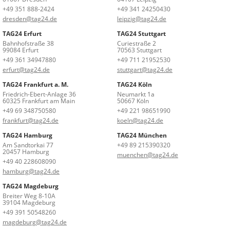
+49 351 888-2424
+49 341 24250430
dresden@tag24.de
leipzig@tag24.de
TAG24 Erfurt
TAG24 Stuttgart
Bahnhofstraße 38
Curiestraße 2
99084 Erfurt
70563 Stuttgart
+49 361 34947880
+49 711 21952530
erfurt@tag24.de
stuttgart@tag24.de
TAG24 Frankfurt a. M.
TAG24 Köln
Friedrich-Ebert-Anlage 36
Neumarkt 1a
60325 Frankfurt am Main
50667 Köln
+49 69 348750580
+49 221 98651990
frankfurt@tag24.de
koeln@tag24.de
TAG24 Hamburg
TAG24 München
Am Sandtorkai 77
+49 89 215390320
20457 Hamburg
muenchen@tag24.de
+49 40 228608090
hamburg@tag24.de
TAG24 Magdeburg
Breiter Weg 8-10A
39104 Magdeburg
+49 391 50548260
magdeburg@tag24.de