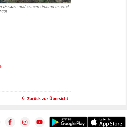
 In Dresden und seinem Umland bereitet
raut
E
Zurück zur Übersicht