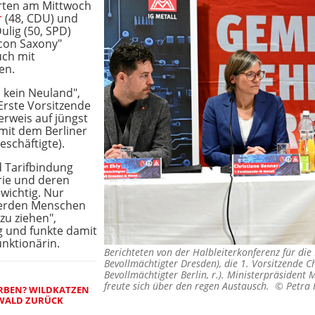
rten am Mittwoch
r
(48, CDU) und
ulig (50, SPD)
licon Saxony"
uch mit
en.
s kein Neuland",
 Erste Vorsitzende
erweis auf jüngst
mit dem Berliner
schäftigte).
 Tarifbindung
trie und deren
wichtig. Nur
werden Menschen
zu ziehen",
ig und funkte damit
unktionärin.
Berichteten von der Halbleiterkonferenz für die IG
Bevollmächtigter Dresden), die 1. Vorsitzende C
Bevollmächtigter Berlin, r.). Ministerpräsident 
freute sich über den regen Austausch. ©
Petra 
RBEN? WILDKATZEN
UWALD ZURÜCK