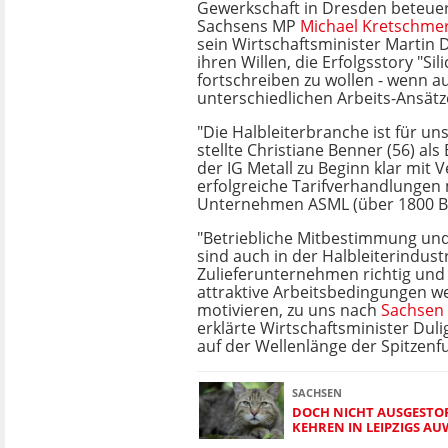
Gewerkschaft in Dresden beteue
Sachsens MP
Michael Kretschme
sein Wirtschaftsminister Martin D
ihren Willen, die Erfolgsstory "Si
fortschreiben zu wollen - wenn a
unterschiedlichen Arbeits-Ansätz
"Die Halbleiterbranche ist für un
stellte Christiane Benner (56) als
der IG Metall zu Beginn klar mit V
erfolgreiche Tarifverhandlungen 
Unternehmen ASML (über 1800 Be
"Betriebliche Mitbestimmung und
sind auch in der Halbleiterindus
Zulieferunternehmen richtig und 
attraktive Arbeitsbedingungen 
motivieren, zu uns nach
Sachsen
erklärte Wirtschaftsminister Dul
auf der Wellenlänge der Spitzenf
SACHSEN
DOCH NICHT AUSGESTO
KEHREN IN LEIPZIGS A