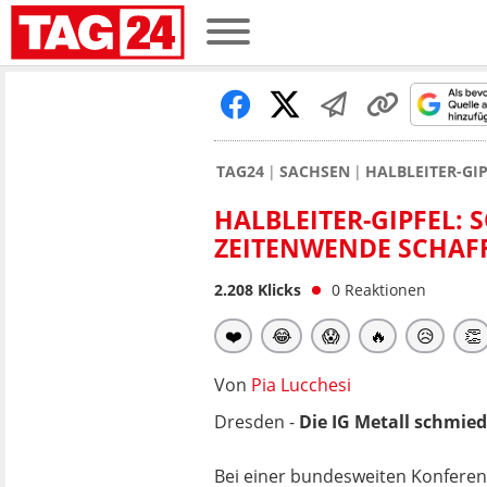
TAG24
SACHSEN
HALBLEITER-GI
HALBLEITER-GIPFEL: 
ZEITENWENDE SCHAF
2.208
Klicks
0
Reaktionen
❤️
😂
😱
🔥
😥
👏
Von
Pia Lucchesi
Dresden -
Die IG Metall schmied
Bei einer bundesweiten Konferen