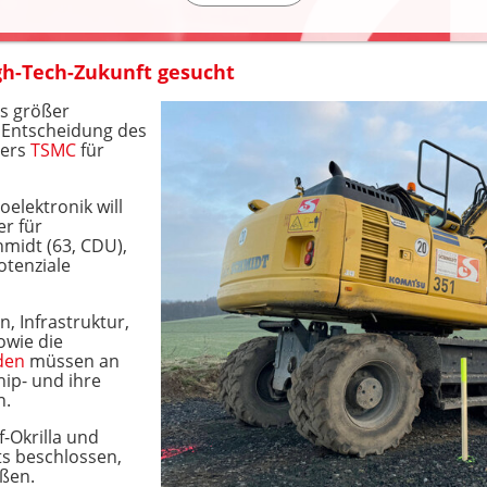
gh-Tech-Zukunft gesucht
s größer
e Entscheidung des
lers
TSMC
für
elektronik will
er für
midt (63, CDU),
otenziale
 Infrastruktur,
owie die
den
müssen an
hip- und ihre
n.
-Okrilla und
ts beschlossen,
ßen.