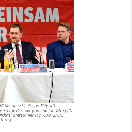
 Metall (v.l.): Stefan Ehly (40,
hristiane Brenner (56) und Jan Otto (43,
Michael Kretschmer (48, CDU, 2.v.r.)
Hornig