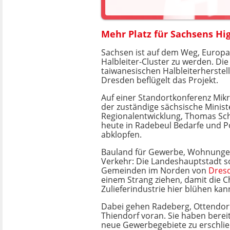
Mehr Platz für Sachsens Hi
Sachsen ist auf dem Weg, Europa
Halbleiter-Cluster zu werden. Di
taiwanesischen Halbleiterherstel
Dresden beflügelt das Projekt.
Auf einer Standortkonferenz Mikro
der zuständige sächsische Minist
Regionalentwicklung, Thomas Sch
heute in Radebeul Bedarfe und P
abklopfen.
Bauland für Gewerbe, Wohnungen,
Verkehr: Die Landeshauptstadt s
Gemeinden im Norden von
Dres
einem Strang ziehen, damit die C
Zulieferindustrie hier blühen kan
Dabei gehen Radeberg, Ottendorf
Thiendorf voran. Sie haben berei
neue Gewerbegebiete zu erschlie