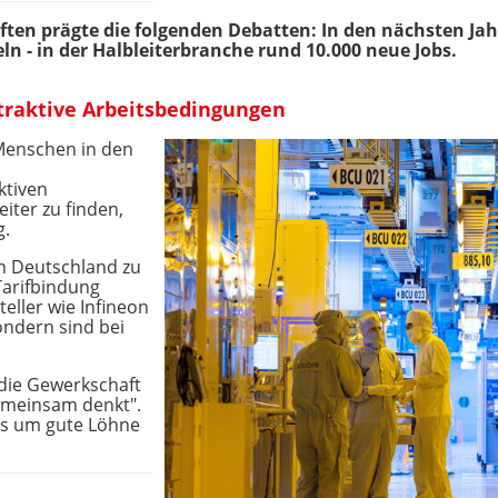
ften prägte die folgenden Debatten: In den nächsten Jah
eln - in der Halbleiterbranche rund 10.000 neue Jobs.
ttraktive Arbeitsbedingungen
 Menschen in den
ktiven
iter zu finden,
g.
in Deutschland zu
Tarifbindung
eller wie Infineon
ondern sind bei
 die Gewerkschaft
gemeinsam denkt".
 es um gute Löhne