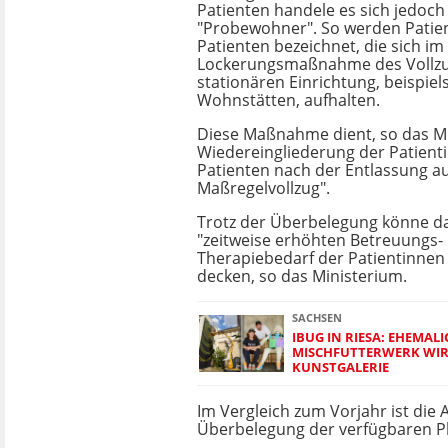
Patienten handele es sich jedoc
"Probewohner". So werden Patie
Patienten bezeichnet, die sich i
Lockerungsmaßnahme des Vollzu
stationären Einrichtung, beispiel
Wohnstätten, aufhalten.
Diese Maßnahme dient, so das Mi
Wiedereingliederung der Patient
Patienten nach der Entlassung 
Maßregelvollzug".
Trotz der Überbelegung könne d
"zeitweise erhöhten Betreuungs-
Therapiebedarf der Patientinnen
decken, so das Ministerium.
SACHSEN
IBUG IN RIESA: EHEMALI
MISCHFUTTERWERK WIR
KUNSTGALERIE
Im Vergleich zum Vorjahr ist die
Überbelegung der verfügbaren Plät