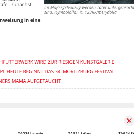
afe - zunächst
Im Maßregelvollzug werden Täter untergebracht, 
sind. (Symbolbild) ©
123RF/merydolla
Einweisung in eine
SCHFUTTERWERK WIRD ZUR RIESIGEN KUNSTGALERIE
PPI: HEUTE BEGINNT DAS 34. MORITZBURG FESTIVAL
GNERS MAMA AUFGETAUCHT
TAG24 Leipzig
TAG24 Erfurt
TAG24 St