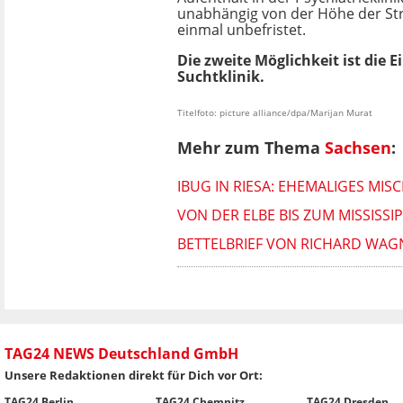
unabhängig von der Höhe der Str
einmal unbefristet.
Die zweite Möglichkeit ist die 
Suchtklinik.
Titelfoto: picture alliance/dpa/Marijan Murat
Mehr zum Thema
Sachsen
:
IBUG IN RIESA: EHEMALIGES MI
VON DER ELBE BIS ZUM MISSISSI
BETTELBRIEF VON RICHARD WA
TAG24 NEWS Deutschland GmbH
Unsere Redaktionen direkt für Dich vor Ort:
TAG24 Berlin
TAG24 Chemnitz
TAG24 Dresden