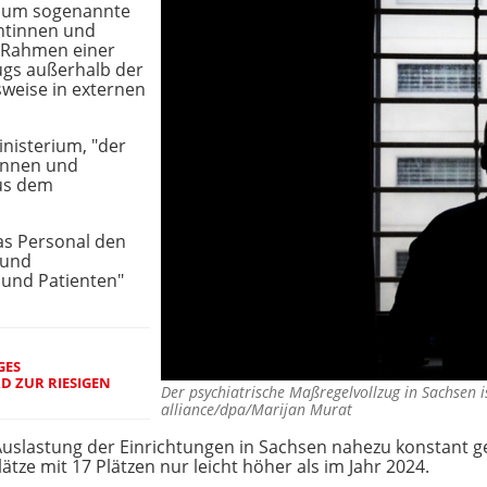
h um sogenannte
ntinnen und
m Rahmen einer
gs außerhalb der
sweise in externen
nisterium, "der
innen und
aus dem
as Personal den
 und
 und Patienten"
GES
D ZUR RIESIGEN
Der psychiatrische Maßregelvollzug in Sachsen 
alliance/dpa/Marijan Murat
 Auslastung der Einrichtungen in Sachsen nahezu konstant ge
ze mit 17 Plätzen nur leicht höher als im Jahr 2024.