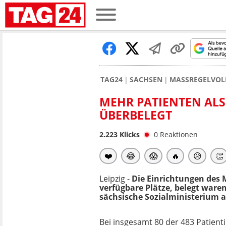
TAG24
SACHSEN
MASSREGELVOLL
MEHR PATIENTEN ALS 
BERBELEGT
2.223
Klicks
0
Reaktionen
❤️
😂
😱
🔥
😥
👏
Leipzig -
Die Einrichtungen des 
verfügbare Plätze, belegt waren
sächsische Sozialministerium a
Bei insgesamt 80 der 483 Patien