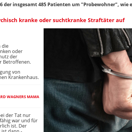
 76 der insgesamt 485 Patienten um "Probewohner", wie e
hisch kranke oder suchtkranke Straftäter auf
 die
anken oder
hutz der
r Betroffenen.
ingung von
chen Krankenhaus.
HARD WAGNERS MAMA
ei der Tat nur
fähig war und für
lich ist. Der
 ist dann -