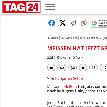
TAG24
SACHSEN
MEISSEN HAT JE
MEISSEN HAT JETZT SE
2.281
Klicks
0
Reaktionen
❤️
😂
😱
🔥
😥
👏
Von
Benjamin Schön
Meißen -
Meißen
hat jetzt seine
nachhaltigem Holz, gestaltet v
Jeder Buchstabe ist ein Unikat un