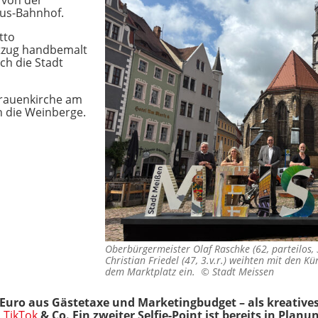
 von der
aus-Bahnhof.
tto
tzug handbemalt
ch die Stadt
 Frauenkirche am
in die Weinberge.
Oberbürgermeister Olaf Raschke (62, parteilos, 
Christian Friedel (47, 3.v.r.) weihten mit den Kü
dem Marktplatz ein. ©
Stadt Meissen
0 Euro aus Gästetaxe und Marketingbudget – als kreative
,
TikTok
& Co. Ein zweiter Selfie-Point ist bereits in Planu