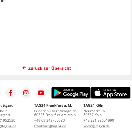
Zurück zur Übersicht
uttgart
TAG24 Frankfurt a. M.
TAG24 Köln
aße 2
Friedrich-Ebert-Anlage 36
Neumarkt 1a
ttgart
60325 Frankfurt am Main
50667 Köln
21952530
+49 69 348750580
+49 221 98651990
t@tag24.de
frankfurt@tag24.de
koeln@tag24.de