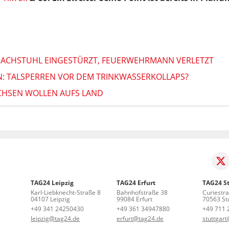
DACHSTUHL EINGESTÜRZT, FEUERWEHRMANN VERLETZT
: TALSPERREN VOR DEM TRINKWASSERKOLLAPS?
ACHSEN WOLLEN AUFS LAND
TAG24 Leipzig
TAG24 Erfurt
TAG24 St
Karl-Liebknecht-Straße 8
Bahnhofstraße 38
Curiestr
04107 Leipzig
99084 Erfurt
70563 Stu
+49 341 24250430
+49 361 34947880
+49 711 
leipzig@tag24.de
erfurt@tag24.de
stuttgar