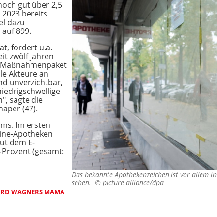
noch gut über 2,5
 2023 bereits
el dazu
 auf 899.
at, fordert u.a.
it zwölf Jahren
n Maßnahmenpaket
lle Akteure an
nd unverzichtbar,
niedrigschwellige
", sagte die
aper (47).
ems. Im ersten
line-Apotheken
aut dem E-
Prozent (gesamt:
Das bekannte Apothekenzeichen ist vor allem in
sehen. ©
picture alliance/dpa
HARD WAGNERS MAMA