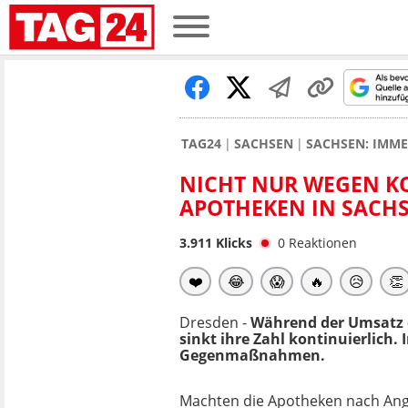
TAG24
SACHSEN
SACHSEN: IMME
NICHT NUR WEGEN K
APOTHEKEN IN SACH
3.911
Klicks
0
Reaktionen
❤️
😂
😱
🔥
😥
👏
Dresden -
Während der Umsatz 
sinkt ihre Zahl kontinuierlich
Gegenmaßnahmen.
Machten die Apotheken nach An