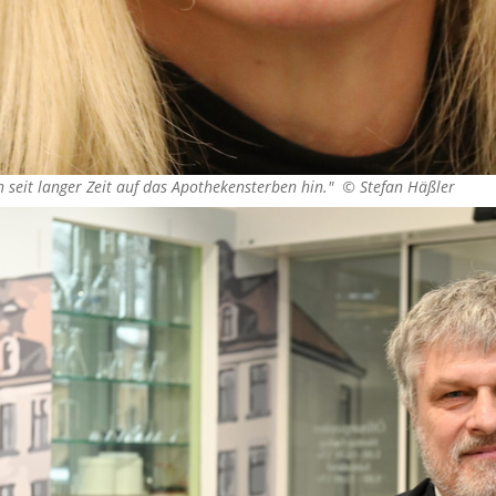
n seit langer Zeit auf das Apothekensterben hin." ©
Stefan Häßler