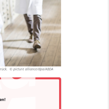
zurück. ©
picture alliance/dpa/ABDA
en!