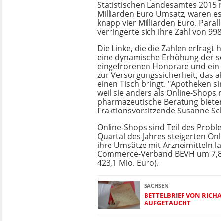
Statistischen Landesamtes 2015 
Milliarden Euro Umsatz, waren es
knapp vier Milliarden Euro. Parall
verringerte sich ihre Zahl von 998
Die Linke, die die Zahlen erfragt h
eine dynamische Erhöhung der se
eingefrorenen Honorare und ei
zur Versorgungssicherheit, das a
einen Tisch bringt. "Apotheken si
weil sie anders als Online-Shops 
pharmazeutische Beratung bieten
Fraktionsvorsitzende Susanne Sch
Online-Shops sind Teil des Probl
Quartal des Jahres steigerten On
ihre Umsätze mit Arzneimitteln l
Commerce-Verband BEVH um 7,8 
423,1 Mio. Euro).
SACHSEN
BETTELBRIEF VON RIC
AUFGETAUCHT