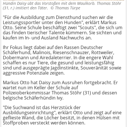
Hündin Daisy übt das Vorstoßen mit dem Maulkorb. Thomas Stöhr
(31, r.) imitiert den Täter. ©
Thomas Türpe
"Für die Ausbildung zum Diensthund suchen wir die
Leistungssportler unter den Hunden", erklärt Markus
Otto. Seine Schule beschäftigt zwei "Scouts", die sich um
das Finden tierischer Talente kümmern. Sie sichten und
kaufen im In- und Ausland Nachwuchs an.
Ihr Fokus liegt dabei auf den Rassen Deutscher
Schäferhund, Malinois, Riesenschnauzer, Rottweiler,
Dobermann und Airedaleterrier. In die engere Wahl
schaffen es nur Tiere, die gesund und leistungsfähig
sind und ausgeprägte Jagdinstinkte, Souveränität sowie
aggressive Potenziale zeigen.
Markus Otto hat Daisy zum Ausruhen fortgebracht. Er
wartet nun im Keller der Schule auf
Polizeioberkommissar Thomas Stöhr (31) und dessen
belgische Schäferhündin Ivy.
"Die Suchwand ist das Herzstück der
Ausbildungseinrichtung", erklärt Otto und zeigt auf eine
geflieste Wand, die Löcher besitzt, in denen Hülsen mit
Stoffproben versteckt werden können.