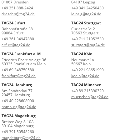
01067 Dresden
04107 Leipzig
+49 351 888-2424
+49 341 24250430
dresden@tag24.de
leipzig@tag24.de
TAG24 Erfurt
TAG24 Stuttgart
Bahnhofstraße 38
Curiestraße 2
99084 Erfurt
70563 Stuttgart
+49 361 34947880
+49 711 21952530
erfurt@tag24.de
stuttgart@tag24.de
TAG24 Frankfurt a. M.
TAG24 Köln
Friedrich-Ebert-Anlage 36
Neumarkt 1a
60325 Frankfurt am Main
50667 Köln
+49 69 348750580
+49 221 98651990
frankfurt@tag24.de
koeln@tag24.de
TAG24 Hamburg
TAG24 München
Am Sandtorkai 77
+49 89 215390320
20457 Hamburg
muenchen@tag24.de
+49 40 228608090
hamburg@tag24.de
TAG24 Magdeburg
Breiter Weg 8-10A
39104 Magdeburg
+49 391 50548260
magdeburg@tag24.de