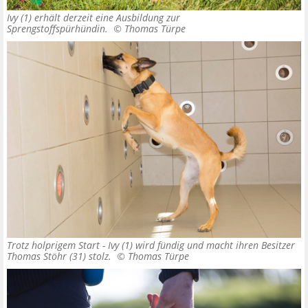
Ivy (1) erhält derzeit eine Ausbildung zur
Sprengstoffspürhündin. ©
Thomas Türpe
Trotz holprigem Start - Ivy (1) wird fündig und macht ihren Besitzer
Thomas Stöhr (31) stolz. ©
Thomas Türpe