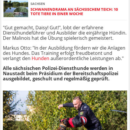
SACHSEN
SCHWANENDRAMA AN SÄCHSISCHEM TEICH: 10
TOTE TIERE IN EINER WOCHE
"Gut gemacht, Daisy! Gut!", lobt der erfahrene
Diensthundeführer und Ausbilder die einjährige Hündin.
Der Malinois hat die Übung spielerisch gemeistert.
Markus Otto: "In der Ausbildung fördern wir die Anlagen
des Hundes. Das Training erfolgt freudbetont und
verlangt den
Hunden
außerordentliche Leistungen ab."
Alle sächsischen Polizei-Diensthunde werden in
Naustadt beim Präsidium der Bereitschaftspolizei
ausgebildet, geschult und regelmäßig geprüft.