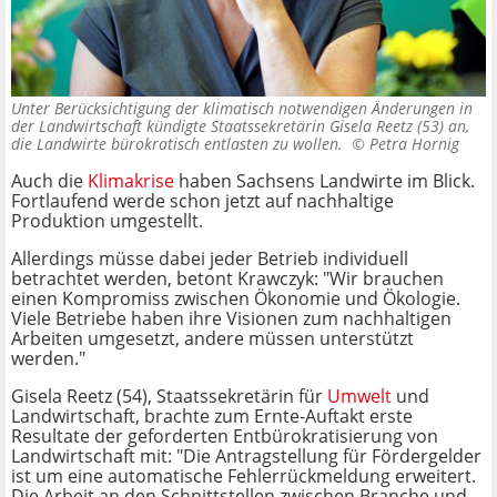
Unter Berücksichtigung der klimatisch notwendigen Änderungen in
der Landwirtschaft kündigte Staatssekretärin Gisela Reetz (53) an,
die Landwirte bürokratisch entlasten zu wollen. ©
Petra Hornig
Auch die
Klimakrise
haben Sachsens Landwirte im Blick.
Fortlaufend werde schon jetzt auf nachhaltige
Produktion umgestellt.
Allerdings müsse dabei jeder Betrieb individuell
betrachtet werden, betont Krawczyk: "Wir brauchen
einen Kompromiss zwischen Ökonomie und Ökologie.
Viele Betriebe haben ihre Visionen zum nachhaltigen
Arbeiten umgesetzt, andere müssen unterstützt
werden."
Gisela Reetz (54), Staatssekretärin für
Umwelt
und
Landwirtschaft, brachte zum Ernte-Auftakt erste
Resultate der geforderten Entbürokratisierung von
Landwirtschaft mit: "Die Antragstellung für Fördergelder
ist um eine automatische Fehlerrückmeldung erweitert.
Die Arbeit an den Schnittstellen zwischen Branche und