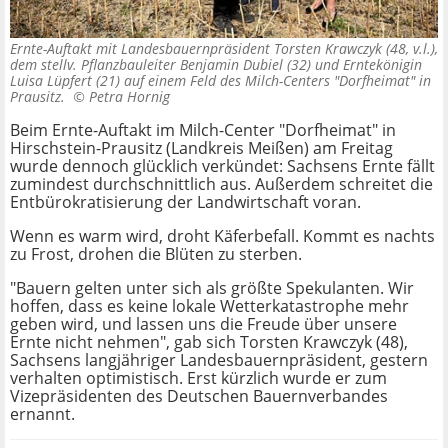
Ernte-Auftakt mit Landesbauernpräsident Torsten Krawczyk (48, v.l.),
dem stellv. Pflanzbauleiter Benjamin Dubiel (32) und Erntekönigin
Luisa Lüpfert (21) auf einem Feld des Milch-Centers "Dorfheimat" in
Prausitz. ©
Petra Hornig
Beim Ernte-Auftakt im Milch-Center "Dorfheimat" in
Hirschstein-Prausitz (Landkreis Meißen) am Freitag
wurde dennoch glücklich verkündet: Sachsens Ernte fällt
zumindest durchschnittlich aus. Außerdem schreitet die
Entbürokratisierung der Landwirtschaft voran.
Wenn es warm wird, droht Käferbefall. Kommt es nachts
zu Frost, drohen die Blüten zu sterben.
"Bauern gelten unter sich als größte Spekulanten. Wir
hoffen, dass es keine lokale Wetterkatastrophe mehr
geben wird, und lassen uns die Freude über unsere
Ernte nicht nehmen", gab sich Torsten Krawczyk (48),
Sachsens langjähriger Landesbauernpräsident, gestern
verhalten optimistisch. Erst kürzlich wurde er zum
Vizepräsidenten des Deutschen Bauernverbandes
ernannt.