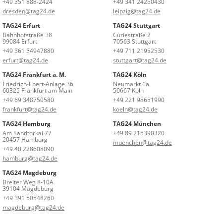
+49 351 888-2424
+49 341 24250430
dresden@tag24.de
leipzig@tag24.de
TAG24 Erfurt
TAG24 Stuttgart
Bahnhofstraße 38
Curiestraße 2
99084 Erfurt
70563 Stuttgart
+49 361 34947880
+49 711 21952530
erfurt@tag24.de
stuttgart@tag24.de
TAG24 Frankfurt a. M.
TAG24 Köln
Friedrich-Ebert-Anlage 36
Neumarkt 1a
60325 Frankfurt am Main
50667 Köln
+49 69 348750580
+49 221 98651990
frankfurt@tag24.de
koeln@tag24.de
TAG24 Hamburg
TAG24 München
Am Sandtorkai 77
+49 89 215390320
20457 Hamburg
muenchen@tag24.de
+49 40 228608090
hamburg@tag24.de
TAG24 Magdeburg
Breiter Weg 8-10A
39104 Magdeburg
+49 391 50548260
magdeburg@tag24.de