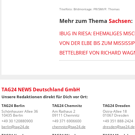
Titelfoto: Bildmontage: PR/SMI/P. Thomas
Mehr zum Thema
Sachsen
:
IBUG IN RIESA: EHEMALIGES MI
VON DER ELBE BIS ZUM MISSISSI
BETTELBRIEF VON RICHARD WA
TAG24 NEWS Deutschland GmbH
Unsere Redaktionen direkt für Dich vor Ort:
TAG24 Berlin
TAG24 Chemnitz
TAG24 Dresden
Schönhauser Allee 36
Am Rathaus 2
Ostra-Allee 18
10435 Berlin
09111 Chemnitz
01067 Dresden
+49 30 120880900
+49 371 6906600
+49 351 888-2424
berlin@tag24.de
chemnitz@tag24.de
dresden@tag24.de