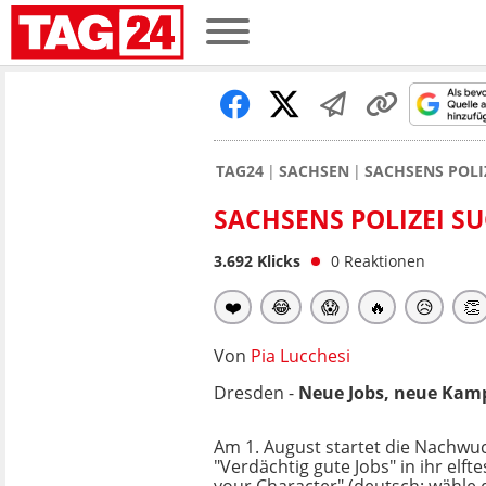
TAG24
SACHSEN
SACHSENS POLI
SACHSENS POLIZEI S
3.692
Klicks
0
Reaktionen
❤️
😂
😱
🔥
😥
👏
Von
Pia Lucchesi
Dresden -
Neue Jobs, neue Kamp
Am 1. August startet die Nachw
"Verdächtig gute Jobs" in ihr elft