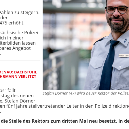
zahlen zu steigern.
 der
 475 erhöht.
sächsische Polizei
ich in einer
iterbilden lassen
chbares Angebot
.
DENAU: DACHSTUHL
EHRMANN VERLETZT
s" fällt
Stefan Dörner (47) wird neuer Rektor der Poli
stag des neuen
e, Stefan Dörner.
n fünf Jahre stellvertretender Leiter in den Polizeidirektio
.
 die Stelle des Rektors zum dritten Mal neu besetzt. In 
.