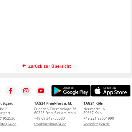
Zurück zur Übersicht
uttgart
TAG24 Frankfurt a. M.
TAG24 Köln
aße 2
Friedrich-Ebert-Anlage 36
Neumarkt 1a
ttgart
60325 Frankfurt am Main
50667 Köln
21952530
+49 69 348750580
+49 221 98651990
t@tag24.de
frankfurt@tag24.de
koeln@tag24.de