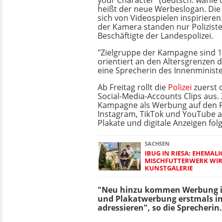
your Character" (deutsch: wähle 
heißt der neue Werbeslogan. Die
sich von Videospielen inspirieren
der Kamera standen nur Polizist
Beschäftigte der Landespolizei.
"Zielgruppe der Kampagne sind 16-
orientiert an den Altersgrenzen d
eine Sprecherin des Innenminist
Ab Freitag rollt die
Polizei
zuerst o
Social-Media-Accounts Clips aus. 
Kampagne als Werbung auf den 
Instagram, TikTok und YouTube a
Plakate und digitale Anzeigen fol
SACHSEN
IBUG IN RIESA: EHEMALI
MISCHFUTTERWERK WIR
KUNSTGALERIE
"Neu hinzu kommen Werbung in
und Plakatwerbung erstmals in 
adressieren", so die Sprecherin.