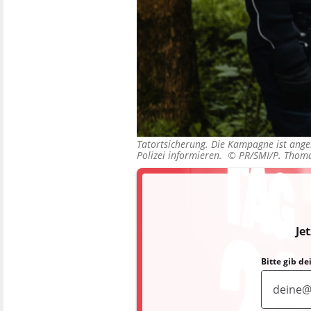
Tatortsicherung. Die Kampagne ist angel
Polizei informieren. ©
PR/SMI/P. Thom
Je
Bitte gib d