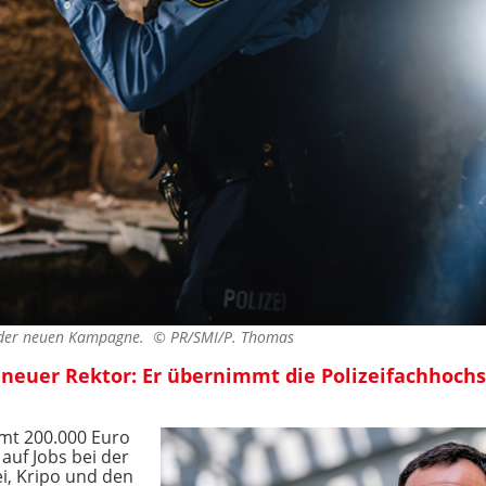
iv der neuen Kampagne. ©
PR/SMI/P. Thomas
uer Rektor: Er übernimmt die Polizeifachhochs
mt 200.000 Euro
auf Jobs bei der
ei, Kripo und den