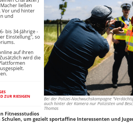
deinen Charakter)
 Macher ließen
. Vor und hinter
en und
 bis 34-Jährige -
er Einstellung", so
eriums.
nline auf ihren
Zusätzlich wird die
Plattformen
usgespielt.
gen.
GES
D ZUR RIESIGEN
Bei der Polizei-Nachwuchskampagne "Verdächtig
auch hinter der Kamera nur Polizisten und Besc
Thomas
 Fitnessstudios
Schulen, um gezielt sportaffine Interessenten und Juge