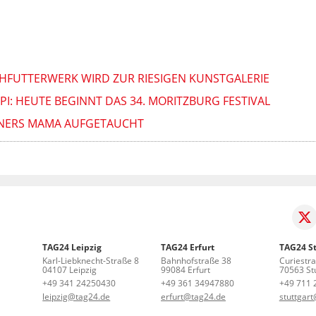
SCHFUTTERWERK WIRD ZUR RIESIGEN KUNSTGALERIE
PPI: HEUTE BEGINNT DAS 34. MORITZBURG FESTIVAL
GNERS MAMA AUFGETAUCHT
TAG24 Leipzig
TAG24 Erfurt
TAG24 St
Karl-Liebknecht-Straße 8
Bahnhofstraße 38
Curiestr
04107 Leipzig
99084 Erfurt
70563 Stu
+49 341 24250430
+49 361 34947880
+49 711 
leipzig@tag24.de
erfurt@tag24.de
stuttgar