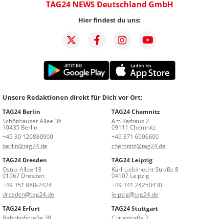
TAG24 NEWS Deutschland GmbH
Hier findest du uns:
Unsere Redaktionen direkt für Dich vor Ort:
TAG24 Berlin
TAG24 Chemnitz
Schönhauser Allee 36
Am Rathaus 2
10435 Berlin
09111 Chemnitz
+49 30 120880900
+49 371 6906600
berlin@tag24.de
chemnitz@tag24.de
TAG24 Dresden
TAG24 Leipzig
Ostra-Allee 18
Karl-Liebknecht-Straße 8
01067 Dresden
04107 Leipzig
+49 351 888-2424
+49 341 24250430
dresden@tag24.de
leipzig@tag24.de
TAG24 Erfurt
TAG24 Stuttgart
Bahnhofstraße 38
Curiestraße 2