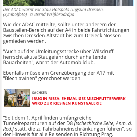
Der ADAC warnt vor Stau-Hotspots ringsum Dresden.
(Symbolfoto) ©
Bernd Weißbrod/dpa
Wie der ADAC mitteilte, sollte unter anderem der
Baustellen-Bereich auf der A4 in beide Fahrtrichtungen
zwischen Dresden-Altstadt bis zum Dreieck Nossen
gemieden werden.
"Auch auf der Umleitungsstrecke über Wilsdruff
herrscht akute Staugefahr durch anhaltende
Bauarbeiten", warnt der Automobilclub.
Ebenfalls müsse am Grenzübergang der A17 mit
"Blechlawinen" gerechnet werden.
SACHSEN
IBUG IN RIESA: EHEMALIGES MISCHFUTTERWERK
WIRD ZUR RIESIGEN KUNSTGALERIE
"Seit dem 1. April finden umfangreiche
Tunnelreparaturen auf der D8
[tschechische Seite, Anm. d.
Red.]
statt, die zu Fahrbahneinschränkungen führen", so
der Hinweis für alle Reisenden in Richtung Prag.