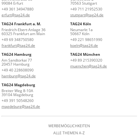
99084 Erfurt
70563 Stuttgart
+49 361 34947880
+49 711 21952530
erfurt@tag24.de
stuttgart@tag24.de
TAG24 Frankfurt a. M.
TAG24 Köln
Friedrich-Ebert-Anlage 36
Neumarkt 1a
60325 Frankfurt am Main
50667 Köln
+49 69 348750580
+49 221 98651990
frankfurt@tag24.de
koeln@tag24.de
TAG24 Hamburg
TAG24 München
Am Sandtorkai 77
+49 89 215390320
20457 Hamburg
muenchen@tag24.de
+49 40 228608090
hamburg@tag24.de
TAG24 Magdeburg
Breiter Weg 8-10A
39104 Magdeburg
+49 391 50548260
magdeburg@tag24.de
WERBEMÖGLICHKEITEN
ALLE THEMEN A-Z