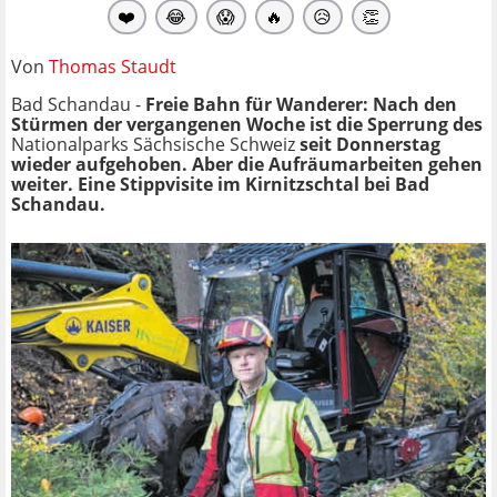
❤️
😂
😱
🔥
😥
👏
Von
Thomas Staudt
Bad Schandau -
Freie Bahn für Wanderer: Nach den
Stürmen der vergangenen Woche ist die Sperrung des
Nationalparks Sächsische Schweiz
seit Donnerstag
wieder aufgehoben. Aber die Aufräumarbeiten gehen
weiter. Eine Stippvisite im Kirnitzschtal bei Bad
Schandau.