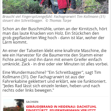
Braucht viel Fingerspitzengefühl: Fachagrarwirt Tim Kollmann (31)
steuert den Schreitbagger. ©
Thomas Türpe
Schon an der Buschmühle, unten an der Kirnitzsch, hört
man das laute Knacken von Holz. Ein Stückchen den
grob gepflasterten Weg hoch - dann ist klar, woher der
Lärm kommt.
An einer der Talseiten klebt eine knallrote Maschine, die
wie ein Harvester für die Baumernte den Stamm einer
Fichte ansägt und ihn dann mit einem Greifer einfach
umknickt. Zack - in drei oder vier Minuten ist alles vorbei.
Eine Wundermaschine? "Ein Schreitbagger", sagt Tim
Kollmann (31). Der Fachagrarwirt ist aus der
Fahrerkabine geklettert und erklärt, wie sie funktioniert.
"Jedes Rad lässt sich einzeln lenken, heben und nach
rechts oder links bewegen."
SACHSEN
GEBÄUDEBRAND IN HEIDENAU: DACHSTUHL
EINGESTÜRZT, FEUERWEHRMANN VERLETZT