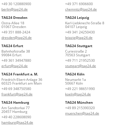
+49 30 120880900
+49 371 6906600
berlin@tag24.de
chemnitz@tag24.de
TAG24 Dresden
TAG24 Leipzig
Ostra-Allee 18
Karl-Liebknecht-Straße 8
01067 Dresden
04107 Leipzig
+49 351 888-2424
+49 341 24250430
dresden@tag24.de
leipzig@tag24.de
TAG24 Erfurt
TAG24 Stuttgart
Bahnhofstraße 38
Curiestraße 2
99084 Erfurt
70563 Stuttgart
+49 361 34947880
+49 711 21952530
erfurt@tag24.de
stuttgart@tag24.de
TAG24 Frankfurt a. M.
TAG24 Köln
Friedrich-Ebert-Anlage 36
Neumarkt 1a
60325 Frankfurt am Main
50667 Köln
+49 69 348750580
+49 221 98651990
frankfurt@tag24.de
koeln@tag24.de
TAG24 Hamburg
TAG24 München
Am Sandtorkai 77
+49 89 215390320
20457 Hamburg
muenchen@tag24.de
+49 40 228608090
hamburg@tag24.de