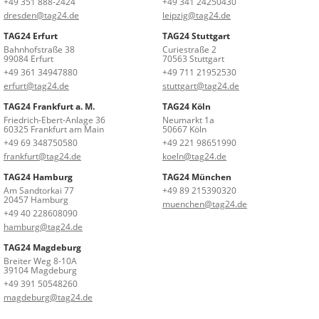
+49 351 888-2424
+49 341 24250430
dresden@tag24.de
leipzig@tag24.de
TAG24 Erfurt
TAG24 Stuttgart
Bahnhofstraße 38
Curiestraße 2
99084 Erfurt
70563 Stuttgart
+49 361 34947880
+49 711 21952530
erfurt@tag24.de
stuttgart@tag24.de
TAG24 Frankfurt a. M.
TAG24 Köln
Friedrich-Ebert-Anlage 36
Neumarkt 1a
60325 Frankfurt am Main
50667 Köln
+49 69 348750580
+49 221 98651990
frankfurt@tag24.de
koeln@tag24.de
TAG24 Hamburg
TAG24 München
Am Sandtorkai 77
+49 89 215390320
20457 Hamburg
muenchen@tag24.de
+49 40 228608090
hamburg@tag24.de
TAG24 Magdeburg
Breiter Weg 8-10A
39104 Magdeburg
+49 391 50548260
magdeburg@tag24.de