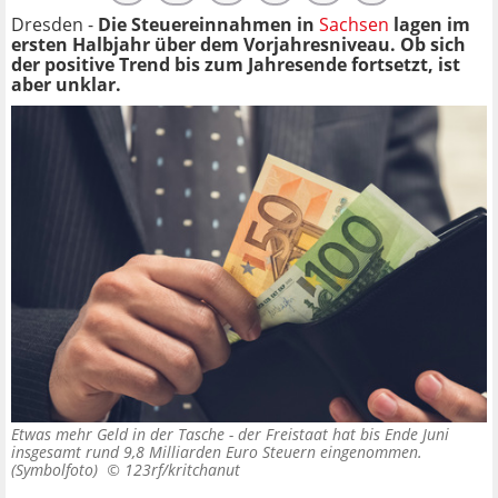
Dresden -
Die Steuereinnahmen in
Sachsen
lagen im
ersten Halbjahr über dem Vorjahresniveau. Ob sich
der positive Trend bis zum Jahresende fortsetzt, ist
aber unklar.
Etwas mehr Geld in der Tasche - der Freistaat hat bis Ende Juni
insgesamt rund 9,8 Milliarden Euro Steuern eingenommen.
(Symbolfoto) ©
123rf/kritchanut