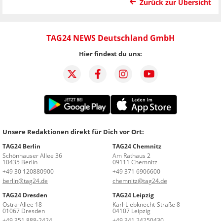
Zurück zur Übersicht
TAG24 NEWS Deutschland GmbH
Hier findest du uns:
Unsere Redaktionen direkt für Dich vor Ort:
TAG24 Berlin
TAG24 Chemnitz
Schönhauser Allee 36
Am Rathaus 2
10435 Berlin
09111 Chemnitz
+49 30 120880900
+49 371 6906600
berlin@tag24.de
chemnitz@tag24.de
TAG24 Dresden
TAG24 Leipzig
Ostra-Allee 18
Karl-Liebknecht-Straße 8
01067 Dresden
04107 Leipzig
+49 351 888-2424
+49 341 24250430