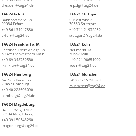
dresden@tag24.de
leipzig@tag24.de
TAG24 Erfurt
TAG24 Stuttgart
Bahnhofstraße 38
Curiestraße 2
99084 Erfurt
70563 Stuttgart
+49 361 34947880
+49 711 21952530
erfurt@tag24.de
stuttgart@tag24.de
TAG24 Frankfurt a. M.
TAG24 Köln
Friedrich-Ebert-Anlage 36
Neumarkt 1a
60325 Frankfurt am Main
50667 Köln
+49 69 348750580
+49 221 98651990
frankfurt@tag24.de
koeln@tag24.de
TAG24 Hamburg
TAG24 München
Am Sandtorkai 77
+49 89 215390320
20457 Hamburg
muenchen@tag24.de
+49 40 228608090
hamburg@tag24.de
TAG24 Magdeburg
Breiter Weg 8-10A
39104 Magdeburg
+49 391 50548260
magdeburg@tag24.de