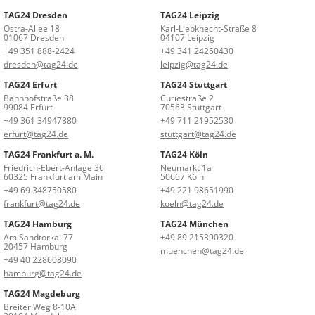
TAG24 Dresden
TAG24 Leipzig
Ostra-Allee 18
Karl-Liebknecht-Straße 8
01067 Dresden
04107 Leipzig
+49 351 888-2424
+49 341 24250430
dresden@tag24.de
leipzig@tag24.de
TAG24 Erfurt
TAG24 Stuttgart
Bahnhofstraße 38
Curiestraße 2
99084 Erfurt
70563 Stuttgart
+49 361 34947880
+49 711 21952530
erfurt@tag24.de
stuttgart@tag24.de
TAG24 Frankfurt a. M.
TAG24 Köln
Friedrich-Ebert-Anlage 36
Neumarkt 1a
60325 Frankfurt am Main
50667 Köln
+49 69 348750580
+49 221 98651990
frankfurt@tag24.de
koeln@tag24.de
TAG24 Hamburg
TAG24 München
Am Sandtorkai 77
+49 89 215390320
20457 Hamburg
muenchen@tag24.de
+49 40 228608090
hamburg@tag24.de
TAG24 Magdeburg
Breiter Weg 8-10A