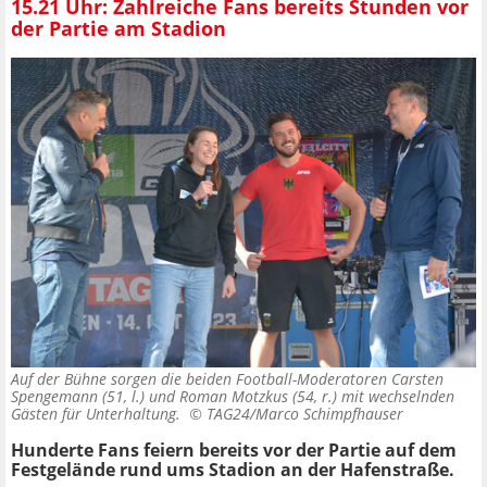
15.21 Uhr: Zahlreiche Fans bereits Stunden vor
der Partie am Stadion
Auf der Bühne sorgen die beiden Football-Moderatoren Carsten
Spengemann (51, l.) und Roman Motzkus (54, r.) mit wechselnden
Gästen für Unterhaltung. ©
TAG24/Marco Schimpfhauser
Hunderte Fans feiern bereits vor der Partie auf dem
Festgelände rund ums Stadion an der Hafenstraße.