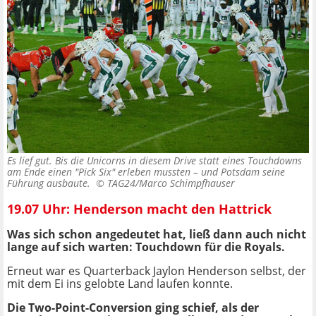
Es lief gut. Bis die Unicorns in diesem Drive statt eines Touchdowns
am Ende einen "Pick Six" erleben mussten – und Potsdam seine
Führung ausbaute. ©
TAG24/Marco Schimpfhauser
19.07 Uhr: Henderson macht den Hattrick
Was sich schon angedeutet hat, ließ dann auch nicht
lange auf sich warten: Touchdown für die Royals.
Erneut war es Quarterback Jaylon Henderson selbst, der
mit dem Ei ins gelobte Land laufen konnte.
Die Two-Point-Conversion ging schief, als der