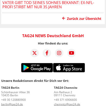
VATER GIBT TOD SEINES SOHNES BEKANNT: EX-NFL-
PROFI STIRBT MIT NUR 35 JAHREN
Zurück zur Übersicht
TAG24 NEWS Deutschland GmbH
Hier findest du uns:
Unsere Redaktionen direkt für Dich vor Ort:
TAG24 Berlin
TAG24 Chemnitz
Schönhauser Allee 36
Am Rathaus 2
10435 Berlin
09111 Chemnitz
+49 30 120880900
+49 371 6906600
berlin@tag24.de
chemnitz@tag24.de