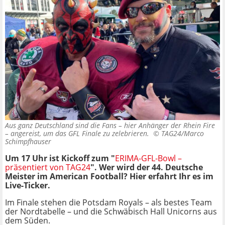
Aus ganz Deutschland sind die Fans – hier Anhänger der Rhein Fire
– angereist, um das GFL Finale zu zelebrieren. ©
TAG24/Marco
Schimpfhauser
Um 17 Uhr ist Kickoff zum "
ERIMA-GFL-Bowl –
präsentiert von TAG24
". Wer wird der 44. Deutsche
Meister im American Football? Hier erfahrt Ihr es im
Live-Ticker.
Im Finale stehen die Potsdam Royals – als bestes Team
der Nordtabelle – und die Schwäbisch Hall Unicorns aus
dem Süden.