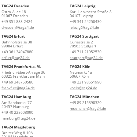
TAG24 Dresden
TAG24 Leipzig
Ostra-Allee 18
Karl-Liebknecht-Straße 8
01067 Dresden
04107 Leipzig
+49 351 888-2424
+49 341 24250430
dresden@tag24.de
leipzig@tag24.de
TAG24 Erfurt
TAG24 Stuttgart
Bahnhofstraße 38
Curiestraße 2
99084 Erfurt
70563 Stuttgart
+49 361 34947880
+49 711 21952530
erfurt@tag24.de
stuttgart@tag24.de
TAG24 Frankfurt a. M.
TAG24 Köln
Friedrich-Ebert-Anlage 36
Neumarkt 1a
60325 Frankfurt am Main
50667 Köln
+49 69 348750580
+49 221 98651990
frankfurt@tag24.de
koeln@tag24.de
TAG24 Hamburg
TAG24 München
Am Sandtorkai 77
+49 89 215390320
20457 Hamburg
muenchen@tag24.de
+49 40 228608090
hamburg@tag24.de
TAG24 Magdeburg
Breiter Weg 8-10A
39104 Magdeburg