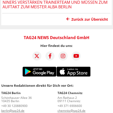
NINERS VERSTÄRKEN TRAINERTEAM UND MÜSSEN ZUM
AUFTAKT ZUM MEISTER ALBA BERLIN
Zurück zur Übersicht
TAG24 NEWS Deutschland GmbH
Hier findest du uns:
Unsere Redaktionen direkt für Dich vor Ort:
TAG24 Berlin
TAG24 Chemnitz
Schönhauser Allee 36
Am Rathaus 2
10435 Berlin
09111 Chemnitz
+49 30 120880900
+49 371 6906600
berlin@tag24.de
chemnitz@tag24.de