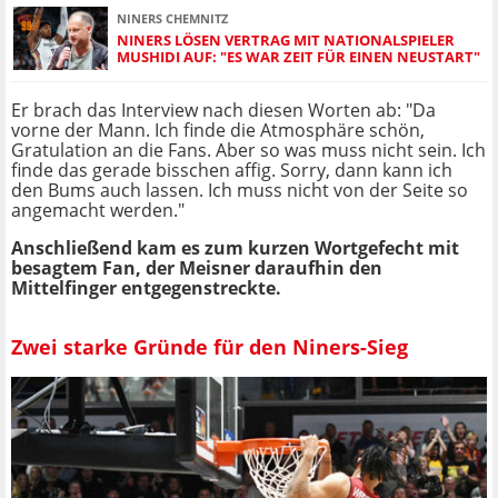
NINERS CHEMNITZ
NINERS LÖSEN VERTRAG MIT NATIONALSPIELER
MUSHIDI AUF: "ES WAR ZEIT FÜR EINEN NEUSTART"
Er brach das Interview nach diesen Worten ab: "Da
vorne der Mann. Ich finde die Atmosphäre schön,
Gratulation an die Fans. Aber so was muss nicht sein. Ich
finde das gerade bisschen affig. Sorry, dann kann ich
den Bums auch lassen. Ich muss nicht von der Seite so
angemacht werden."
Anschließend kam es zum kurzen Wortgefecht mit
besagtem Fan, der Meisner daraufhin den
Mittelfinger entgegenstreckte.
Zwei starke Gründe für den Niners-Sieg