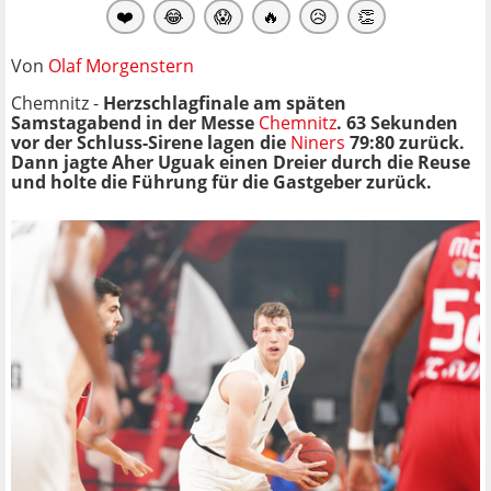
❤️
😂
😱
🔥
😥
👏
Von
Olaf Morgenstern
Chemnitz -
Herzschlagfinale am späten
Samstagabend in der Messe
Chemnitz
. 63 Sekunden
vor der Schluss-Sirene lagen die
Niners
79:80 zurück.
Dann jagte Aher Uguak einen Dreier durch die Reuse
und holte die Führung für die Gastgeber zurück.