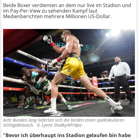
Beide Boxer verdienten an dem nur live im Stadion und
im Pay-Per-View zu sehenden Kampf laut
Medienberichten mehrere Millionen US-Dollar.
Acht Runden lang lieferten sich die beiden einen spektakulären
Schlagabtausch. ©
Lynne Sladky/AP/dpa
"Bevor ich überhaupt ins Stadion gelaufen bin habe