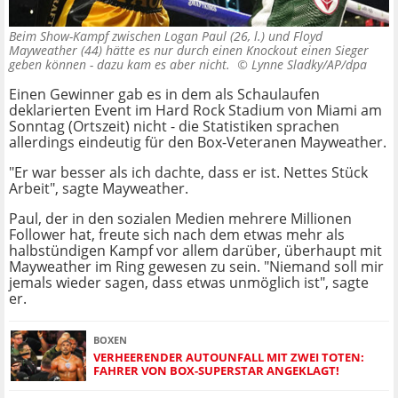
Beim Show-Kampf zwischen Logan Paul (26, l.) und Floyd
Mayweather (44) hätte es nur durch einen Knockout einen Sieger
geben können - dazu kam es aber nicht. ©
Lynne Sladky/AP/dpa
Einen Gewinner gab es in dem als Schaulaufen
deklarierten Event im Hard Rock Stadium von Miami am
Sonntag (Ortszeit) nicht - die Statistiken sprachen
allerdings eindeutig für den Box-Veteranen Mayweather.
"Er war besser als ich dachte, dass er ist. Nettes Stück
Arbeit", sagte Mayweather.
Paul, der in den sozialen Medien mehrere Millionen
Follower hat, freute sich nach dem etwas mehr als
halbstündigen Kampf vor allem darüber, überhaupt mit
Mayweather im Ring gewesen zu sein. "Niemand soll mir
jemals wieder sagen, dass etwas unmöglich ist", sagte
er.
BOXEN
VERHEERENDER AUTOUNFALL MIT ZWEI TOTEN:
FAHRER VON BOX-SUPERSTAR ANGEKLAGT!