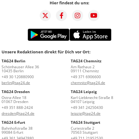
Hier findest du uns:
Unsere Redaktionen direkt für Dich vor Ort:
TAG24 Berlin
TAG24 Chemnitz
Schönhauser Allee 36
Am Rathaus 2
10435 Berlin
09111 Chemnitz
+49 30 120880900
+49 371 6906600
berlin@tag24.de
chemnitz@tag24.de
TAG24 Dresden
TAG24 Leipzig
Ostra-Allee 18
Karl-Liebknecht-Straße 8
01067 Dresden
04107 Leipzig
+49 351 888-2424
+49 341 24250430
dresden@tag24.de
leipzig@tag24.de
TAG24 Erfurt
TAG24 Stuttgart
Bahnhofstraße 38
Curiestraße 2
99084 Erfurt
70563 Stuttgart
+49 361 34947880
+49 711 21952530