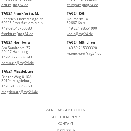
erfurt@tag24.de
stuttgart@tag24.de
TAG24 Frankfurt a. M.
TAG24 Köln
Friedrich-Ebert-Anlage 36
Neumarkt 1a
60325 Frankfurt am Main
50667 Köln
+49 69 348750580
+49 221 98651990
frankfurt@tag24.de
koeln@tag24.de
TAG24 Hamburg
TAG24 München
Am Sandtorkai 77
+49 89 215390320
20457 Hamburg
muenchen@tag24.de
+49 40 228608090
hamburg@tag24.de
TAG24 Magdeburg
Breiter Weg 8-10A
39104 Magdeburg
+49 391 50548260
magdeburg@tag24.de
WERBEMÖGLICHKEITEN
ALLE THEMEN A-Z
KONTAKT
IMPRESSUM