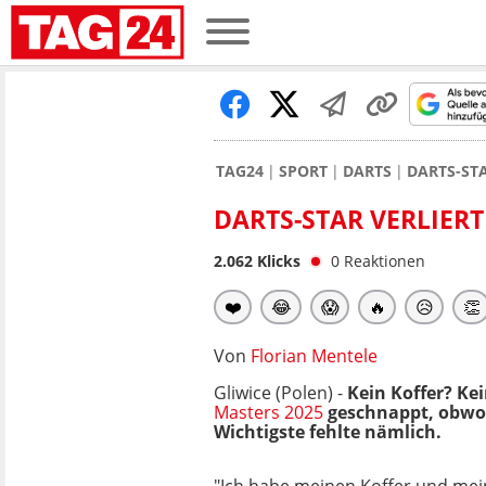
TAG24
SPORT
DARTS
DARTS-STA
DARTS-STAR VERLIERT
2.062
Klicks
0
Reaktionen
❤️
😂
😱
🔥
😥
👏
Von
Florian Mentele
Gliwice (Polen) -
Kein Koffer? Ke
Masters 2025
geschnappt, obwohl
Wichtigste fehlte nämlich.