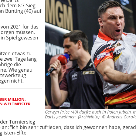
ne Darts
ach dem 8:7-Sieg
n Bunting (40) auf
 von 2021 für das
besorgen müssen,
ein Spiel gewesen
pitzen etwas zu
e zwei Tage lang
ährige die
ne. Wie genau
itswerkzeug
gen nicht.
BER MILLION:
N WELTMEISTER
Gerwyn Price (40) durfte auch in Polen jubeln, 
Darts gewöhnen. (Archivfoto) ©
Andreas Gora/
 der Turniersieg
e an: "Ich bin sehr zufrieden, dass ich gewonnen habe, ge
listen-Elfte.