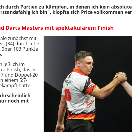
ch durch Partien zu kämpfen, in denen ich kein absolute
erstandsfähig ich bin", klopfte sich Price vollkommen ver
d Darts Masters mit spektakulärem Finish
nale zunächst mit
s (34) durch, ehe
e über 103 Punkte
.
hließlich im
r-Finish, das er
-17 und Doppel-20
on einem 5:7-
ekämpft hatte.
ahrscheinlich
 nur noch mit