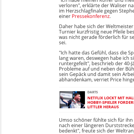
"Ich habe meinen Koffer und mei
verloren", erklärte der Waliser n
im Herzschlagfinale gegen Stephe
einer
Pressekonferenz
.
Daher habe sich der Weltmeister
Turnier kurzfristig neue Pfeile 
was nicht gerade förderlich für s
sei.
"Ich hatte das Gefühl, dass die S
lang waren, deswegen habe ich si
runtergefeilt", beschrieb der 40-J
Probleme auf und neben der Büh
sein Gepäck und damit sein Arbe
abhandenkam, verriet Price hinge
DARTS
NETFLIX LOCKT MIT HAL
HOBBY-SPIELER FORDER
LITTLER HERAUS
Umso schöner fühlte sich für ihn
nach einer längeren Durststreck
bedenkt", freute sich der Weltrang