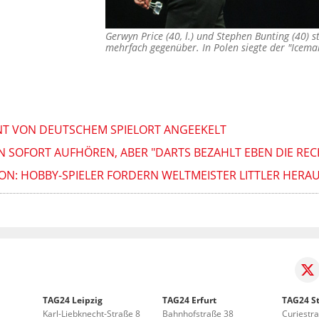
Gerwyn Price (40, l.) und Stephen Bunting (40) 
mehrfach gegenüber. In Polen siegte der "Icema
LENT VON DEUTSCHEM SPIELORT ANGEEKELT
EN SOFORT AUFHÖREN, ABER "DARTS BEZAHLT EBEN DIE R
LION: HOBBY-SPIELER FORDERN WELTMEISTER LITTLER HERA
TAG24 Leipzig
TAG24 Erfurt
TAG24 St
Karl-Liebknecht-Straße 8
Bahnhofstraße 38
Curiestr