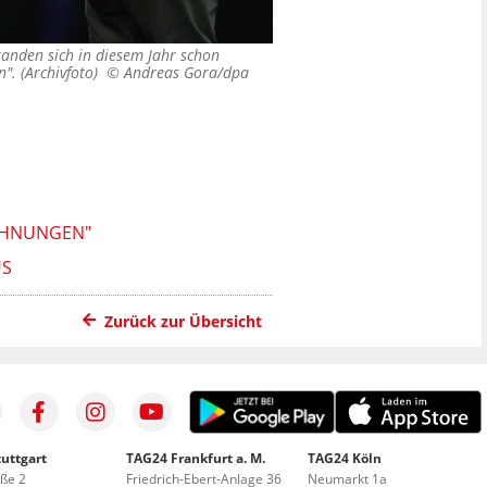
standen sich in diesem Jahr schon
n". (Archivfoto) ©
Andreas Gora/dpa
ECHNUNGEN"
US
Zurück zur Übersicht
uttgart
TAG24 Frankfurt a. M.
TAG24 Köln
aße 2
Friedrich-Ebert-Anlage 36
Neumarkt 1a