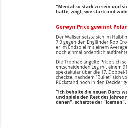
"Mental so stark zu sein und si
hatte, zeigt, wie stark und wid
Gerwyn Price gewinnt Polan
Der Waliser setzte sich im Halbfi
7:3 gegen den Engländer Rob Cros
er im Endspiel mit einem Averag
noch einmal ordentlich aufdrehte
Die Trophäe angelte Price sich sc
entscheidenden Leg mit einem 91e
spektakulär über die 17, Doppel
checkte, nachdem "Bullet" sich v
Rückstand noch in den Decider g
"Ich behalte die neuen Darts w
und spiele den Rest des Jahres
denen", scherzte der "Iceman".