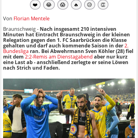
❤️
😂
😱
🔥
😥
👏
Von
Florian Mentele
Braunschweig -
Nach insgesamt 210 intensiven
Minuten hat Eintracht Braunschweig in der kleinen
Relegation gegen den 1. FC Saarbrücken die Klasse
gehalten und darf auch kommende Saison in der
2.
Bundesliga
ran. Bei Abwehrmann Sven Köhler (28) fiel
mit dem
2:2-Remis am Dienstagabend
aber nur kurz
eine Last ab - anschließend zerlegte er seine Löwen
nach Strich und Faden.