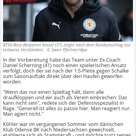
BTSV-Boss Benjamin Kessel (37) zeigte nach dem Rundumschlag nur
teilweise Verständnis. ©
Swen Pförtner/dpa
In der Vorbereitung habe das Team unter Ex-Coach
Daniel Scherning (41) noch einen spielerischen Ansatz
verfolgt, doch der sei nach der 1:5-Pleite gegen Schalke
zum Saisonauftakt direkt über den Haufen geworfen
worden.
"Wenn das nur einen Spieltag hält, dann alle
draufkloppen und wir auch als Verein einbrechen: Das
kann nicht sein", redete sich der Defensivspezialist in
Rage. "Generell ist alles zu passiv hier. Man reagiert nur.
Man agiert nicht."
Köhler war im vergangenen Sommer vom dänischen
Klub Odense BK nach Niedersachsen gewechselt,
etablierte sich als Stammkraft - und möchte trotz seines