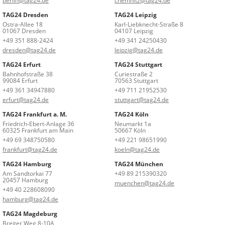
berlin@tag24.de
chemnitz@tag24.de
TAG24 Dresden
TAG24 Leipzig
Ostra-Allee 18
Karl-Liebknecht-Straße 8
01067 Dresden
04107 Leipzig
+49 351 888-2424
+49 341 24250430
dresden@tag24.de
leipzig@tag24.de
TAG24 Erfurt
TAG24 Stuttgart
Bahnhofstraße 38
Curiestraße 2
99084 Erfurt
70563 Stuttgart
+49 361 34947880
+49 711 21952530
erfurt@tag24.de
stuttgart@tag24.de
TAG24 Frankfurt a. M.
TAG24 Köln
Friedrich-Ebert-Anlage 36
Neumarkt 1a
60325 Frankfurt am Main
50667 Köln
+49 69 348750580
+49 221 98651990
frankfurt@tag24.de
koeln@tag24.de
TAG24 Hamburg
TAG24 München
Am Sandtorkai 77
+49 89 215390320
20457 Hamburg
muenchen@tag24.de
+49 40 228608090
hamburg@tag24.de
TAG24 Magdeburg
Breiter Weg 8-10A