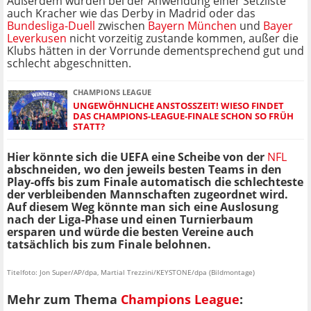
Außerdem würden bei der Anwendung einer Setzliste
auch Kracher wie das Derby in Madrid oder das
Bundesliga-Duell
zwischen
Bayern München
und
Bayer
Leverkusen
nicht vorzeitig zustande kommen, außer die
Klubs hätten in der Vorrunde dementsprechend gut und
schlecht abgeschnitten.
CHAMPIONS LEAGUE
UNGEWÖHNLICHE ANSTOSSZEIT! WIESO FINDET D
AS CHAMPIONS-LEAGUE-FINALE SCHON SO FRÜH S
TATT?
Hier könnte sich die UEFA eine Scheibe von der
NFL
abschneiden, wo den jeweils besten Teams in den
Play-offs bis zum Finale automatisch die schlechteste
der verbleibenden Mannschaften zugeordnet wird.
Auf diesem Weg könnte man sich eine Auslosung
nach der Liga-Phase und einen Turnierbaum
ersparen und würde die besten Vereine auch
tatsächlich bis zum Finale belohnen.
Titelfoto: Jon Super/AP/dpa, Martial Trezzini/KEYSTONE/dpa (Bildmontage)
Mehr zum Thema
Champions League
: