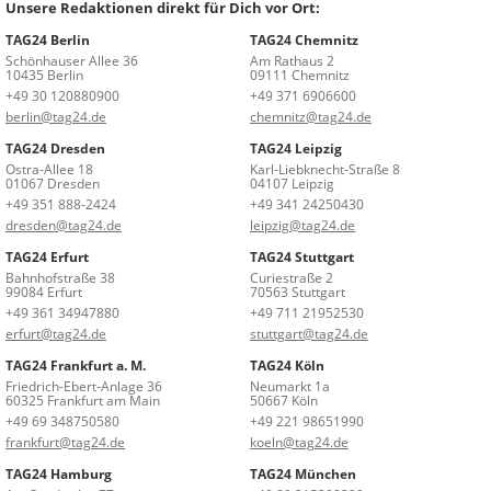
Unsere Redaktionen direkt für Dich vor Ort:
TAG24 Berlin
TAG24 Chemnitz
Schönhauser Allee 36
Am Rathaus 2
10435 Berlin
09111 Chemnitz
+49 30 120880900
+49 371 6906600
berlin@tag24.de
chemnitz@tag24.de
TAG24 Dresden
TAG24 Leipzig
Ostra-Allee 18
Karl-Liebknecht-Straße 8
01067 Dresden
04107 Leipzig
+49 351 888-2424
+49 341 24250430
dresden@tag24.de
leipzig@tag24.de
TAG24 Erfurt
TAG24 Stuttgart
Bahnhofstraße 38
Curiestraße 2
99084 Erfurt
70563 Stuttgart
+49 361 34947880
+49 711 21952530
erfurt@tag24.de
stuttgart@tag24.de
TAG24 Frankfurt a. M.
TAG24 Köln
Friedrich-Ebert-Anlage 36
Neumarkt 1a
60325 Frankfurt am Main
50667 Köln
+49 69 348750580
+49 221 98651990
frankfurt@tag24.de
koeln@tag24.de
TAG24 Hamburg
TAG24 München