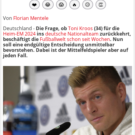
❤️
😂
😱
🔥
😥
👏
Von
Florian Mentele
Deutschland -
Die Frage, ob
Toni Kroos
(34) für die
Heim-EM 2024
ins
deutsche Nationalteam
zurückkehrt,
beschäftigt die
Fußballwelt schon seit Wochen
. Nun
soll eine endgültige Entscheidung unmittelbar
bevorstehen. Dabei ist der Mittelfeldspieler aber auf
jeden Fall.