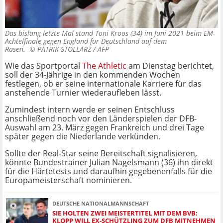
Das bislang letzte Mal stand Toni Kroos (34) im Juni 2021 beim EM-
Achtelfinale gegen England für Deutschland auf dem
Rasen. ©
PATRIK STOLLARZ / AFP
Wie das Sportportal
The Athletic
am Dienstag berichtet,
soll der 34-Jährige in den kommenden Wochen
festlegen, ob er seine internationale Karriere für das
anstehende Turnier wiederaufleben lässt.
Zumindest intern werde er seinen Entschluss
anschließend noch vor den Länderspielen der DFB-
Auswahl am 23. März gegen Frankreich und drei Tage
später gegen die Niederlande verkünden.
Sollte der Real-Star seine Bereitschaft signalisieren,
könnte Bundestrainer Julian Nagelsmann (36) ihn direkt
für die Härtetests und daraufhin gegebenenfalls für die
Europameisterschaft nominieren.
DEUTSCHE NATIONALMANNSCHAFT
SIE HOLTEN ZWEI MEISTERTITEL MIT DEM BVB:
KLOPP WILL EX-SCHÜTZLING ZUM DFB MITNEHMEN