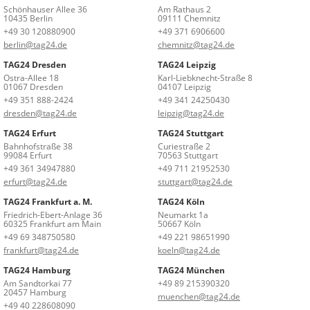
Schönhauser Allee 36
Am Rathaus 2
10435 Berlin
09111 Chemnitz
+49 30 120880900
+49 371 6906600
berlin@tag24.de
chemnitz@tag24.de
TAG24 Dresden
TAG24 Leipzig
Ostra-Allee 18
Karl-Liebknecht-Straße 8
01067 Dresden
04107 Leipzig
+49 351 888-2424
+49 341 24250430
dresden@tag24.de
leipzig@tag24.de
TAG24 Erfurt
TAG24 Stuttgart
Bahnhofstraße 38
Curiestraße 2
99084 Erfurt
70563 Stuttgart
+49 361 34947880
+49 711 21952530
erfurt@tag24.de
stuttgart@tag24.de
TAG24 Frankfurt a. M.
TAG24 Köln
Friedrich-Ebert-Anlage 36
Neumarkt 1a
60325 Frankfurt am Main
50667 Köln
+49 69 348750580
+49 221 98651990
frankfurt@tag24.de
koeln@tag24.de
TAG24 Hamburg
TAG24 München
Am Sandtorkai 77
+49 89 215390320
20457 Hamburg
muenchen@tag24.de
+49 40 228608090