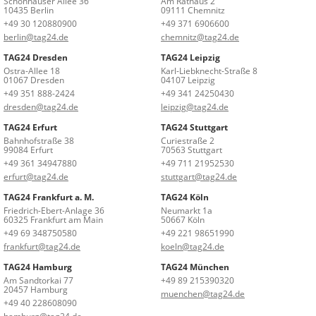
Schönhauser Allee 36
Am Rathaus 2
10435 Berlin
09111 Chemnitz
+49 30 120880900
+49 371 6906600
berlin@tag24.de
chemnitz@tag24.de
TAG24 Dresden
TAG24 Leipzig
Ostra-Allee 18
Karl-Liebknecht-Straße 8
01067 Dresden
04107 Leipzig
+49 351 888-2424
+49 341 24250430
dresden@tag24.de
leipzig@tag24.de
TAG24 Erfurt
TAG24 Stuttgart
Bahnhofstraße 38
Curiestraße 2
99084 Erfurt
70563 Stuttgart
+49 361 34947880
+49 711 21952530
erfurt@tag24.de
stuttgart@tag24.de
TAG24 Frankfurt a. M.
TAG24 Köln
Friedrich-Ebert-Anlage 36
Neumarkt 1a
60325 Frankfurt am Main
50667 Köln
+49 69 348750580
+49 221 98651990
frankfurt@tag24.de
koeln@tag24.de
TAG24 Hamburg
TAG24 München
Am Sandtorkai 77
+49 89 215390320
20457 Hamburg
muenchen@tag24.de
+49 40 228608090