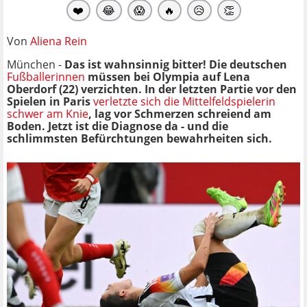
❤️
😂
😱
🔥
😥
👏
Von
Aliena Rein
München -
Das ist wahnsinnig bitter! Die deutschen
Fußballerinnen
müssen bei Olympia auf Lena
Oberdorf (22) verzichten. In der letzten Partie vor den
Spielen in Paris
verletzte sich die Mittelfeldspielerin
schwer am Knie
, lag vor Schmerzen schreiend am
Boden. Jetzt ist die Diagnose da - und die
schlimmsten Befürchtungen bewahrheiten sich.