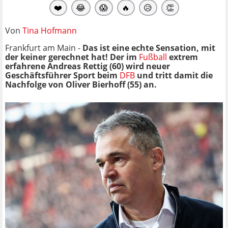
❤️
😂
😱
🔥
😥
👏
Von
Tina Hofmann
Frankfurt am Main -
Das ist eine echte Sensation, mit
der keiner gerechnet hat! Der im
Fußball
extrem
erfahrene Andreas Rettig (60) wird neuer
Geschäftsführer Sport beim
DFB
und tritt damit die
Nachfolge von Oliver Bierhoff (55) an.