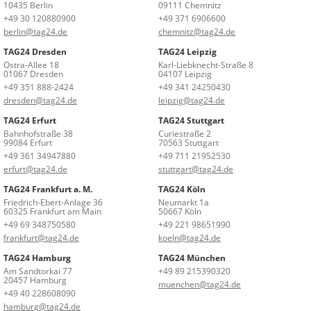
10435 Berlin
09111 Chemnitz
+49 30 120880900
+49 371 6906600
berlin@tag24.de
chemnitz@tag24.de
TAG24 Dresden
TAG24 Leipzig
Ostra-Allee 18
Karl-Liebknecht-Straße 8
01067 Dresden
04107 Leipzig
+49 351 888-2424
+49 341 24250430
dresden@tag24.de
leipzig@tag24.de
TAG24 Erfurt
TAG24 Stuttgart
Bahnhofstraße 38
Curiestraße 2
99084 Erfurt
70563 Stuttgart
+49 361 34947880
+49 711 21952530
erfurt@tag24.de
stuttgart@tag24.de
TAG24 Frankfurt a. M.
TAG24 Köln
Friedrich-Ebert-Anlage 36
Neumarkt 1a
60325 Frankfurt am Main
50667 Köln
+49 69 348750580
+49 221 98651990
frankfurt@tag24.de
koeln@tag24.de
TAG24 Hamburg
TAG24 München
Am Sandtorkai 77
+49 89 215390320
20457 Hamburg
muenchen@tag24.de
+49 40 228608090
hamburg@tag24.de