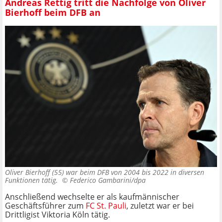
Andreas Rettig tritt die Nachfolge von Oliver
Bierhoff beim DFB an
Oliver Bierhoff (55) war beim DFB von 2004 bis 2022 in diversen
Funktionen tätig. ©
Federico Gambarini/dpa
Anschließend wechselte er als kaufmännischer
Geschäftsführer zum
FC St. Pauli
, zuletzt war er bei
Drittligist Viktoria Köln tätig.