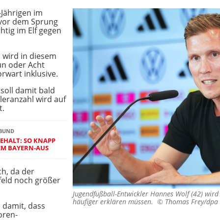
-Jährigen im
e vor dem Sprung
chtig im Elf gegen
 wird in diesem
un oder Acht
orwart inklusive.
soll damit bald
eleranzahl wird auf
t.
BUND
GEHALT: SO KNAPP
EM BAYERN-AUS
h, da der
feld noch größer
Jugendfußball-Entwickler Hannes Wolf (42) wird
häufiger erklären müssen. ©
Thomas Frey/dpa
damit, dass
oren-