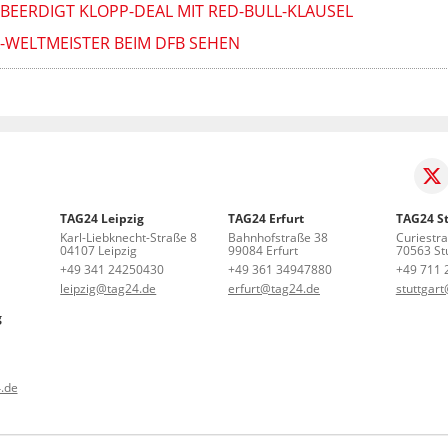
 BEERDIGT KLOPP-DEAL MIT RED-BULL-KLAUSEL
-WELTMEISTER BEIM DFB SEHEN
TAG24 Leipzig
TAG24 Erfurt
TAG24 St
Karl-Liebknecht-Straße 8
Bahnhofstraße 38
Curiestr
04107 Leipzig
99084 Erfurt
70563 Stu
+49 341 24250430
+49 361 34947880
+49 711 
leipzig@tag24.de
erfurt@tag24.de
stuttgar
g
.de