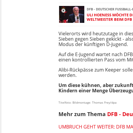
DFB - DEUTSCHER FUSSBALL-
ULI HOENESS MÖCHTE DI
ELTMEISTER BEIM DFB 
Vielerorts wird heutzutage in die
Sieben gegen Sieben gekickt - al
Modus der künftigen D-Jugend.
Auf die E-Jugend wartet nach DFB
einen kontrollierten Pass vom Mi
Alibi-Rückpässe zum Keeper solle
werden.
Um diese kühnen, aber zukunft
Kindern einer Menge Überzeug
Titelfoto: Bildmontage: Thomas Frey/dpa
Mehr zum Thema
DFB - De
UMBRUCH GEHT WEITER: DFB M