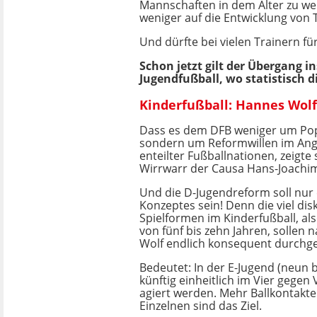
Mannschaften in dem Alter zu weni
weniger auf die Entwicklung von
Und dürfte bei vielen Trainern f
Schon jetzt gilt der Übergang 
Jugendfußball, wo statistisch
Kinderfußball: Hannes Wolf 
Dass es dem DFB weniger um Popu
sondern um Reformwillen im Ange
enteilter Fußballnationen, zeigt
Wirrwarr der Causa Hans-Joachim
Und die D-Jugendreform soll nur e
Konzeptes sein! Denn die viel di
Spielformen im Kinderfußball, al
von fünf bis zehn Jahren, sollen
Wolf endlich konsequent durchge
Bedeutet: In der E-Jugend (neun bi
künftig einheitlich im Vier gegen 
agiert werden. Mehr Ballkontakte
Einzelnen sind das Ziel.