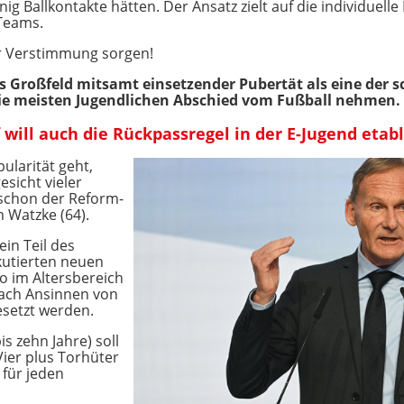
g Ballkontakte hätten. Der Ansatz zielt auf die individuell
 Teams.
ür Verstimmung sorgen!
ins Großfeld mitsamt einsetzender Pubertät als eine der
 die meisten Jugendlichen Abschied vom Fußball nehmen.
will auch die Rückpassregel in der E-Jugend etab
larität geht,
sicht vieler
e schon der Reform-
 Watzke (64).
in Teil des
skutierten neuen
so im Altersbereich
 nach Ansinnen von
setzt werden.
s zehn Jahre) soll
Vier plus Torhüter
 für jeden