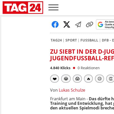
TAG24
SPORT
FUSSBALL
DFB -
ZU SIEBT IN DER D-
JUGENDFUSSBALL-RE
4.840
Klicks
0
Reaktionen
❤️
😂
😱
🔥
😥
👏
Von
Lukas Schulze
Frankfurt am Main -
Das dürfte 
Training und Entwicklung, hat
den aktuellen Spielmodi brech