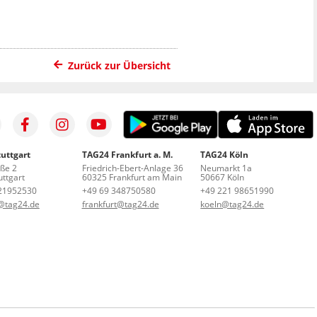
Zurück zur Übersicht
uttgart
TAG24 Frankfurt a. M.
TAG24 Köln
aße 2
Friedrich-Ebert-Anlage 36
Neumarkt 1a
ttgart
60325 Frankfurt am Main
50667 Köln
21952530
+49 69 348750580
+49 221 98651990
t@tag24.de
frankfurt@tag24.de
koeln@tag24.de