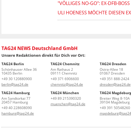
"VÖLLIGES NO-GO": EX-DFB-BOSS
ULI HOENESS MÖCHTE DIESEN EX
TAG24 NEWS Deutschland GmbH
Unsere Redaktionen direkt für Dich vor Ort:
TAG24 Berlin
TAG24 Chemnitz
TAG24 Dresden
Schönhauser Allee 36
Am Rathaus 2
Ostra-Allee 18
10435 Berlin
09111 Chemnitz
01067 Dresden
+49 30 120880900
+49 371 6906600
+49 351 888-2424
berlin@tag24.de
chemnitz@tag24.de
dresden@tag24.de
TAG24 Hamburg
TAG24 München
TAG24 Magdebur
Am Sandtorkai 77
+49 89 215390320
Breiter Weg 8-10A
20457 Hamburg
39104 Magdeburg
muenchen@tag24.de
+49 40 228608090
+49 391 50548260
hamburg@tag24.de
magdeburg@tag24