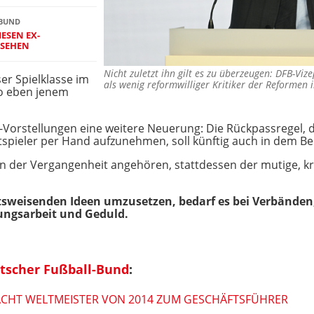
BUND
ESEN EX-W
SEHEN
Nicht zuletzt ihn gilt es zu überzeugen: DFB-Viz
ser Spielklasse im
als wenig reformwilliger Kritiker der Reformen
so eben jenem
-Vorstellungen eine weitere Neuerung: Die Rückpassregel, d
tspieler per Hand aufzunehmen, soll künftig auch in dem B
n der Vergangenheit angehören, stattdessen der mutige, kr
sweisenden Ideen umzusetzen, bedarf es bei Verbänden, 
ungsarbeit und Geduld.
utscher Fußball-Bund
:
ACHT WELTMEISTER VON 2014 ZUM GESCHÄFTSFÜHRER