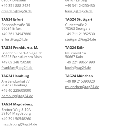
01067 Dresden
04107 Leipzig
+49 351 888-2424
+49 341 24250430
dresden@tag24.de
leipzig@tag24.de
TAG24 Erfurt
TAG24 Stuttgart
Bahnhofstraße 38
Curiestraße 2
99084 Erfurt
70563 Stuttgart
+49 361 34947880
+49 711 21952530
erfurt@tag24.de
stuttgart@tag24.de
TAG24 Frankfurt a. M.
TAG24 Köln
Friedrich-Ebert-Anlage 36
Neumarkt 1a
60325 Frankfurt am Main
50667 Köln
+49 69 348750580
+49 221 98651990
frankfurt@tag24.de
koeln@tag24.de
TAG24 Hamburg
TAG24 München
Am Sandtorkai 77
+49 89 215390320
20457 Hamburg
muenchen@tag24.de
+49 40 228608090
hamburg@tag24.de
TAG24 Magdeburg
Breiter Weg 8-10A
39104 Magdeburg
+49 391 50548260
magdeburg@tag24.de