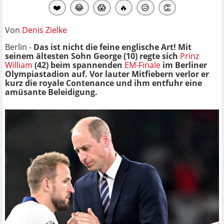
❤️
😂
😱
🔥
😥
👏
Von
Denis Zielke
Berlin -
Das ist nicht die feine englische Art! Mit
seinem ältesten Sohn George (10) regte sich
Prinz
William
(42) beim spannenden
EM-Finale
im Berliner
Olympiastadion auf. Vor lauter Mitfiebern verlor er
kurz die royale Contenance und ihm entfuhr eine
amüsante Beleidigung.