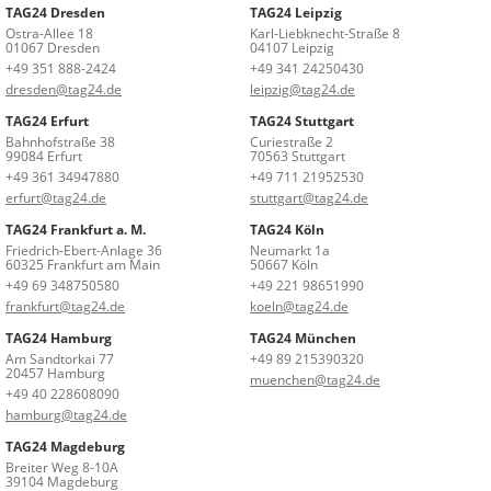
TAG24 Dresden
TAG24 Leipzig
Ostra-Allee 18
Karl-Liebknecht-Straße 8
01067 Dresden
04107 Leipzig
+49 351 888-2424
+49 341 24250430
dresden@tag24.de
leipzig@tag24.de
TAG24 Erfurt
TAG24 Stuttgart
Bahnhofstraße 38
Curiestraße 2
99084 Erfurt
70563 Stuttgart
+49 361 34947880
+49 711 21952530
erfurt@tag24.de
stuttgart@tag24.de
TAG24 Frankfurt a. M.
TAG24 Köln
Friedrich-Ebert-Anlage 36
Neumarkt 1a
60325 Frankfurt am Main
50667 Köln
+49 69 348750580
+49 221 98651990
frankfurt@tag24.de
koeln@tag24.de
TAG24 Hamburg
TAG24 München
Am Sandtorkai 77
+49 89 215390320
20457 Hamburg
muenchen@tag24.de
+49 40 228608090
hamburg@tag24.de
TAG24 Magdeburg
Breiter Weg 8-10A
39104 Magdeburg