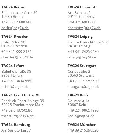
TAG24 Berlin
TAG24 Chemnitz
Schönhauser Allee 36
Am Rathaus 2
10435 Berlin
09111 Chemnitz
+49 30 120880900
+49 371 6906600
berlin@tag24.de
chemnitz@tag24.de
TAG24 Dresden
TAG24 Leipzig
Ostra-Allee 18
Karl-Liebknecht-Straße 8
01067 Dresden
04107 Leipzig
+49 351 888-2424
+49 341 24250430
dresden@tag24.de
leipzig@tag24.de
TAG24 Erfurt
TAG24 Stuttgart
Bahnhofstraße 38
Curiestraße 2
99084 Erfurt
70563 Stuttgart
+49 361 34947880
+49 711 21952530
erfurt@tag24.de
stuttgart@tag24.de
TAG24 Frankfurt a. M.
TAG24 Köln
Friedrich-Ebert-Anlage 36
Neumarkt 1a
60325 Frankfurt am Main
50667 Köln
+49 69 348750580
+49 221 98651990
frankfurt@tag24.de
koeln@tag24.de
TAG24 Hamburg
TAG24 München
Am Sandtorkai 77
+49 89 215390320