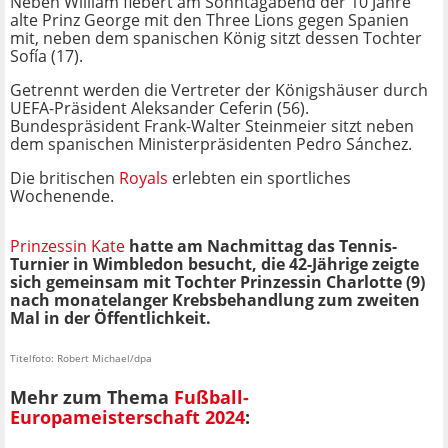
Neben William fiebert am Sonntagabend der 10 Jahre
alte Prinz George mit den Three Lions gegen Spanien
mit, neben dem spanischen König sitzt dessen Tochter
Sofía (17).
Getrennt werden die Vertreter der Königshäuser durch
UEFA-Präsident Aleksander Ceferin (56).
Bundespräsident Frank-Walter Steinmeier sitzt neben
dem spanischen Ministerpräsidenten Pedro Sánchez.
Die britischen
Royals
erlebten ein sportliches
Wochenende.
Prinzessin Kate
hatte am Nachmittag das Tennis-
Turnier in Wimbledon besucht, die 42-Jährige zeigte
sich gemeinsam mit Tochter Prinzessin Charlotte (9)
nach monatelanger Krebsbehandlung zum zweiten
Mal in der Öffentlichkeit.
Titelfoto: Robert Michael/dpa
Mehr zum Thema
Fußball-
Europameisterschaft 2024
: