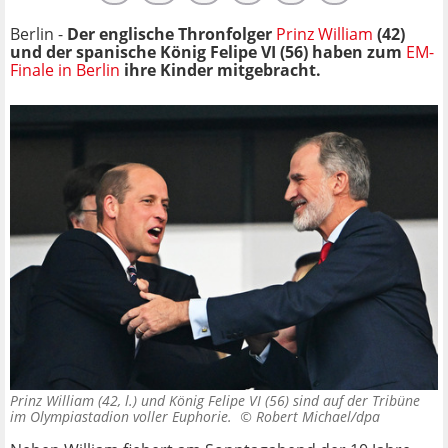
Berlin -
Der englische Thronfolger
Prinz William
(42)
und der spanische König Felipe VI (56) haben zum
EM-
Finale in Berlin
ihre Kinder mitgebracht.
Prinz William (42, l.) und König Felipe VI (56) sind auf der Tribüne
im Olympiastadion voller Euphorie. ©
Robert Michael/dpa