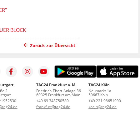
ER"
UER BLOCK
Zurück zur Übersicht
uttgart
TAG24 Frankfurt a. M.
TAG24 Köln
aße 2
Friedrich-Ebert-Anlage 36
Neumarkt 1a
ttgart
60325 Frankfurt am Main
50667 Köln
21952530
+49 69 348750580
+49 221 98651990
t@tag24.de
frankfurt@tag24.de
koeln@tag24.de