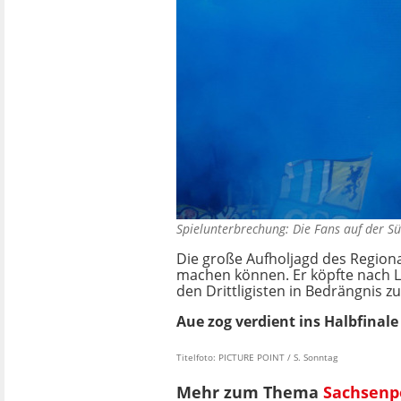
Spielunterbrechung: Die Fans auf der S
Die große Aufholjagd des Regiona
machen können. Er köpfte nach L
den Drittligisten in Bedrängnis z
Aue zog verdient ins Halbfinale 
Titelfoto: PICTURE POINT / S. Sonntag
Mehr zum Thema
Sachsenp