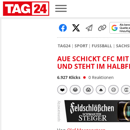
TAG24
SPORT
FUSSBALL
SACHS
AUE SCHICKT CFC MIT
ND STEHT IM HALBFI
6.927
Klicks
0
Reaktionen
❤️
😂
😱
🔥
😥
👏