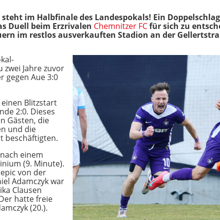
steht im Halbfinale des Landespokals! Ein Doppelschlag 
as Duell beim Erzrivalen
Chemnitzer FC
für sich zu entsche
rn im restlos ausverkauften Stadion an der Gellertstra
kal-
 zwei Jahre zuvor
r gegen Aue 3:0
inen Blitzstart
unde 2:0. Dieses
n Gästen, die
en und die
 beschäftigten.
k nach einem
inium (9. Minute).
epic von der
niel Adamczyk war
ika Clausen
Der hatte freie
amczyk (20.).