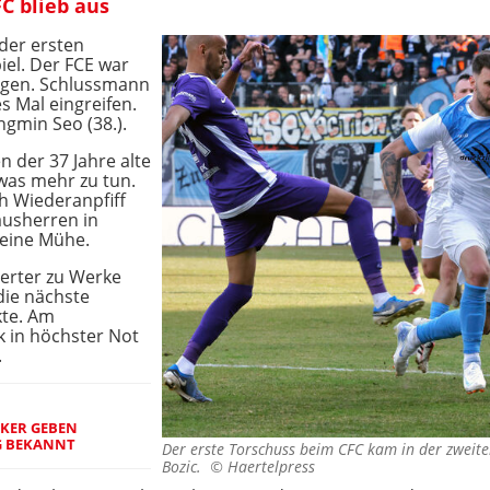
C blieb aus
 der ersten
iel. Der FCE war
egen. Schlussmann
s Mal eingreifen.
ngmin Seo (38.).
 der 37 Jahre alte
was mehr zu tun.
h Wiederanpfiff
ausherren in
keine Mühe.
ierter zu Werke
die nächste
kte. Am
 in höchster Not
.
ICKER GEBEN
 BEKANNT
Der erste Torschuss beim CFC kam in der zweite
Bozic. ©
Haertelpress