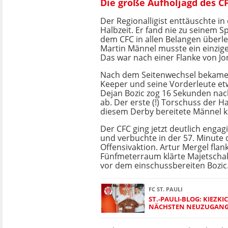
Die große Aufholjagd des CF
Der Regionalligist enttäuschte in
Halbzeit. Er fand nie zu seinem Sp
dem CFC in allen Belangen überl
Martin Männel musste ein einzige
Das war nach einer Flanke von Jo
Nach dem Seitenwechsel bekamen
Keeper und seine Vorderleute et
Dejan Bozic zog 16 Sekunden nac
ab. Der erste (!) Torschuss der H
diesem Derby bereitete Männel 
Der CFC ging jetzt deutlich engag
und verbuchte in der 57. Minute 
Offensivaktion. Artur Mergel flan
Fünfmeterraum klärte Majetschak
vor dem einschussbereiten Bozic
FC ST. PAULI
ST.-PAULI-BLOG: KIEZK
NÄCHSTEN NEUZUGANG