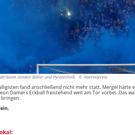
üdtribüne zünden Böller und Pyrotechnik. ©
Haertelpress
lligisten fand anschließend nicht mehr statt. Mergel hätte 
eon Damers Eckball freistehend weit am Tor vorbei. Das w
u bringen.
ein.
okal
: