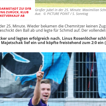
 DARMSTADT ZU! DFB
Großer Jubel in der 25. Minute: Maximilian Schm
NG ZURÜCK, KLUB
Aue. ©
PICTURE POINT / S. Sonntag
CKETVERKAUF AB
in der 25. Minute. Wieder bekamen die Chemnitzer keinen Zugri
chickt den Ball ab und legte für Schmid auf. Der vollendete
cker und legten erfolgreich nach. Linus Rosenlöcher schl
 Majetschak lief ein und köpfte freistehend zum 2:0 ein (