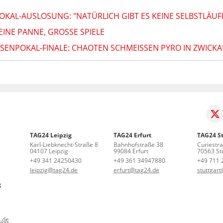
POKAL-AUSLOSUNG: "NATÜRLICH GIBT ES KEINE SELBSTLÄUF
NE PANNE, GROSSE SPIELE
SENPOKAL-FINALE: CHAOTEN SCHMEISSEN PYRO IN ZWICKA
TAG24 Leipzig
TAG24 Erfurt
TAG24 St
Karl-Liebknecht-Straße 8
Bahnhofstraße 38
Curiestr
04107 Leipzig
99084 Erfurt
70563 Stu
+49 341 24250430
+49 361 34947880
+49 711 
leipzig@tag24.de
erfurt@tag24.de
stuttgar
g
.de