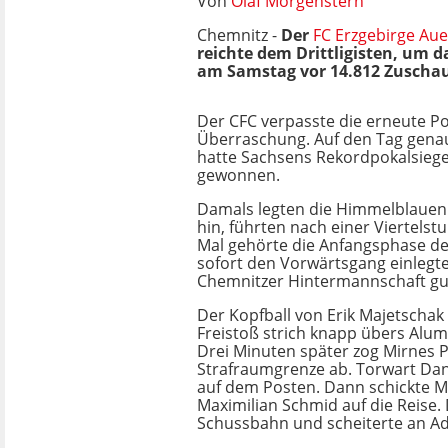
Von
Olaf Morgenstern
Chemnitz -
Der
FC Erzgebirge Aue
reichte dem Drittligisten, um d
am Samstag vor 14.812 Zuschaue
Der CFC verpasste die erneute Po
Überraschung. Auf den Tag genau
hatte Sachsens Rekordpokalsiege
gewonnen.
Damals legten die Himmelblauen e
hin, führten nach einer Viertelst
Mal gehörte die Anfangsphase de
sofort den Vorwärtsgang einlegt
Chemnitzer Hintermannschaft gut
Der Kopfball von Erik Majetscha
Freistoß strich knapp übers Alum
Drei Minuten später zog Mirnes P
Strafraumgrenze ab. Torwart Da
auf dem Posten. Dann schickte M
Maximilian Schmid auf die Reise. 
Schussbahn und scheiterte an Ad