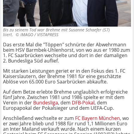
Bis zu seinem Tod war Brehme mit Susanne Schaefer (57)
liiert. ©
IMAGO / VISTAPRESS
Das erste Mal die "Töppen" schnürte der Abwehrmann
beim HSV Barmbek-Uhlenhorst, von wo aus er 1980 zum
1. FC Saarbrücken wechselte und dort in der damaligen
2. Bundesliga Süd auflief.
Mit starken Leistungen geriet er in den Fokus des 1. FC
Kaiserslautern, der Brehme 1981 für eine geschätzte
Ablöse von 65.000 Euro Saarbrücken abkaufte.
Auf dem Betze erlebte Brehme unglaublich erfolgreiche
fünf Jahre. Zwischen 1981 und 1986 spielte er mit dem
Verein in der
Bundesliga
, dem
DFB-Pokal
, dem
Europapokal der Pokalsieger und dem UEFA-Cup.
Anschließend wechselte er zum
FC Bayern München
, wo
er zwei Jahre blieb und 1988 für rund 1,1 Millionen Euro
an Inter Mailand verkauft wurde. Nach einem kurzen