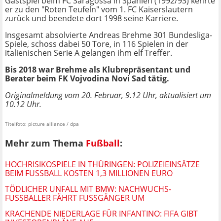
Gastspiel beim FC Saragossa in Spanien (1992/93) kehrte
er zu den "Roten Teufeln" vom 1. FC Kaiserslautern
zurück und beendete dort 1998 seine Karriere.
Insgesamt absolvierte Andreas Brehme 301 Bundesliga-
Spiele, schoss dabei 50 Tore, in 116 Spielen in der
italienischen Serie A gelangen ihm elf Treffer.
Bis 2018 war Brehme als Klubrepräsentant und
Berater beim FK Vojvodina Novi Sad tätig.
Originalmeldung vom 20. Februar, 9.12 Uhr, aktualisiert um
10.12 Uhr.
Titelfoto: picture alliance / dpa
Mehr zum Thema
Fußball
:
HOCHRISIKOSPIELE IN THÜRINGEN: POLIZEIEINSÄTZE
BEIM FUSSBALL KOSTEN 1,3 MILLIONEN EURO
TÖDLICHER UNFALL MIT BMW: NACHWUCHS-
FUSSBALLER FÄHRT FUSSGÄNGER UM
KRACHENDE NIEDERLAGE FÜR INFANTINO: FIFA GIBT