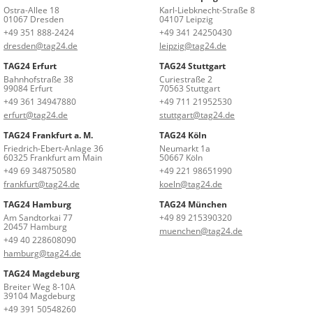
Ostra-Allee 18
Karl-Liebknecht-Straße 8
01067 Dresden
04107 Leipzig
+49 351 888-2424
+49 341 24250430
dresden@tag24.de
leipzig@tag24.de
TAG24 Erfurt
TAG24 Stuttgart
Bahnhofstraße 38
Curiestraße 2
99084 Erfurt
70563 Stuttgart
+49 361 34947880
+49 711 21952530
erfurt@tag24.de
stuttgart@tag24.de
TAG24 Frankfurt a. M.
TAG24 Köln
Friedrich-Ebert-Anlage 36
Neumarkt 1a
60325 Frankfurt am Main
50667 Köln
+49 69 348750580
+49 221 98651990
frankfurt@tag24.de
koeln@tag24.de
TAG24 Hamburg
TAG24 München
Am Sandtorkai 77
+49 89 215390320
20457 Hamburg
muenchen@tag24.de
+49 40 228608090
hamburg@tag24.de
TAG24 Magdeburg
Breiter Weg 8-10A
39104 Magdeburg
+49 391 50548260