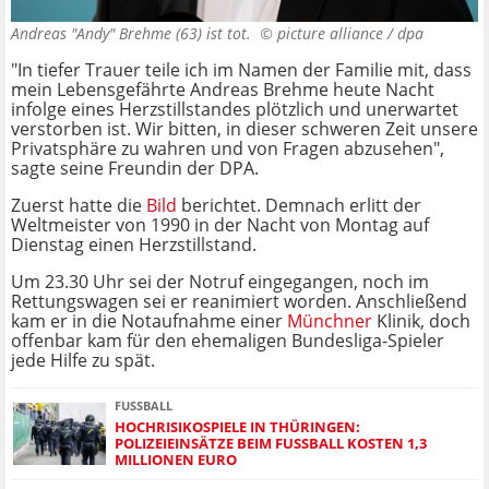
Andreas "Andy" Brehme (63) ist tot. ©
picture alliance / dpa
"In tiefer Trauer teile ich im Namen der Familie mit, dass
mein Lebensgefährte Andreas Brehme heute Nacht
infolge eines Herzstillstandes plötzlich und unerwartet
verstorben ist. Wir bitten, in dieser schweren Zeit unsere
Privatsphäre zu wahren und von Fragen abzusehen",
sagte seine Freundin der DPA.
Zuerst hatte die
Bild
berichtet. Demnach erlitt der
Weltmeister von 1990 in der Nacht von Montag auf
Dienstag einen Herzstillstand.
Um 23.30 Uhr sei der Notruf eingegangen, noch im
Rettungswagen sei er reanimiert worden. Anschließend
kam er in die Notaufnahme einer
Münchner
Klinik, doch
offenbar kam für den ehemaligen Bundesliga-Spieler
jede Hilfe zu spät.
FUSSBALL
HOCHRISIKOSPIELE IN THÜRINGEN:
POLIZEIEINSÄTZE BEIM FUSSBALL KOSTEN 1,3 M
ILLIONEN EURO