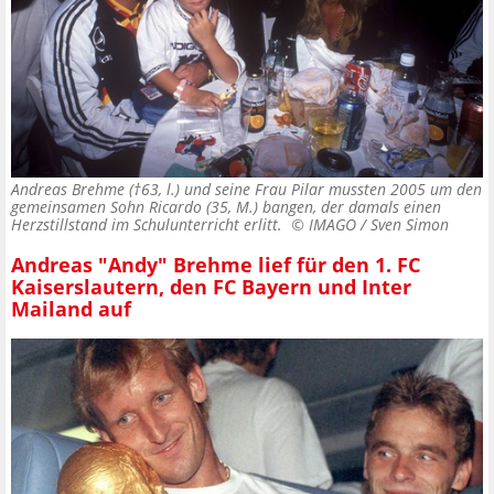
Andreas Brehme (†63, l.) und seine Frau Pilar mussten 2005 um den
gemeinsamen Sohn Ricardo (35, M.) bangen, der damals einen
Herzstillstand im Schulunterricht erlitt. ©
IMAGO / Sven Simon
Andreas "Andy" Brehme lief für den 1. FC
Kaiserslautern, den FC Bayern und Inter
Mailand auf