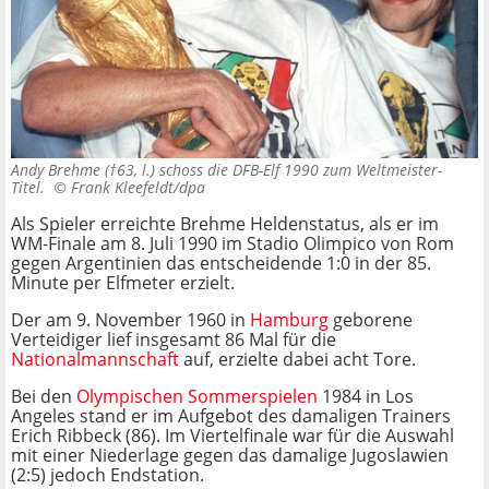
Andy Brehme (†63, l.) schoss die DFB-Elf 1990 zum Weltmeister-
Titel. ©
Frank Kleefeldt/dpa
Als Spieler erreichte Brehme Heldenstatus, als er im
WM-Finale am 8. Juli 1990 im Stadio Olimpico von Rom
gegen Argentinien das entscheidende 1:0 in der 85.
Minute per Elfmeter erzielt.
Der am 9. November 1960 in
Hamburg
geborene
Verteidiger lief insgesamt 86 Mal für die
Nationalmannschaft
auf, erzielte dabei acht Tore.
Bei den
Olympischen Sommerspielen
1984 in Los
Angeles stand er im Aufgebot des damaligen Trainers
Erich Ribbeck (86). Im Viertelfinale war für die Auswahl
mit einer Niederlage gegen das damalige Jugoslawien
(2:5) jedoch Endstation.