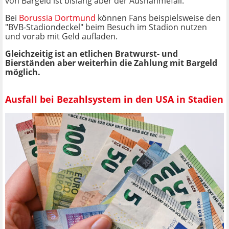
von Bargeld ist bislang aber der Ausnahmefall.
Bei
Borussia Dortmund
können Fans beispielsweise den
"BVB-Stadiondeckel" beim Besuch im Stadion nutzen
und vorab mit Geld aufladen.
Gleichzeitig ist an etlichen Bratwurst- und
Bierständen aber weiterhin die Zahlung mit Bargeld
möglich.
Ausfall bei Bezahlsystem in den USA in Stadien