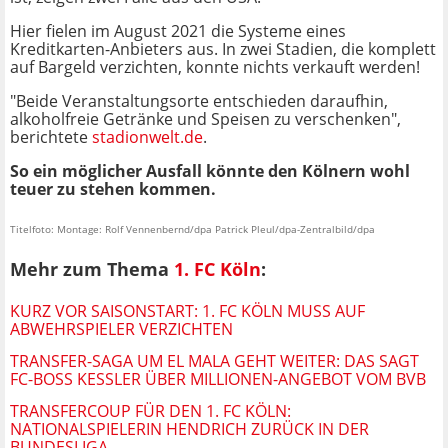
Hier fielen im August 2021 die Systeme eines
Kreditkarten-Anbieters aus. In zwei Stadien, die komplett
auf Bargeld verzichten, konnte nichts verkauft werden!
"Beide Veranstaltungsorte entschieden daraufhin,
alkoholfreie Getränke und Speisen zu verschenken",
berichtete
stadionwelt.de
.
So ein möglicher Ausfall könnte den Kölnern wohl
teuer zu stehen kommen.
Titelfoto: Montage: Rolf Vennenbernd/dpa Patrick Pleul/dpa-Zentralbild/dpa
Mehr zum Thema
1. FC Köln
:
KURZ VOR SAISONSTART: 1. FC KÖLN MUSS AUF
ABWEHRSPIELER VERZICHTEN
TRANSFER-SAGA UM EL MALA GEHT WEITER: DAS SAGT
FC-BOSS KESSLER ÜBER MILLIONEN-ANGEBOT VOM BVB
TRANSFERCOUP FÜR DEN 1. FC KÖLN:
NATIONALSPIELERIN HENDRICH ZURÜCK IN DER
BUNDESLIGA