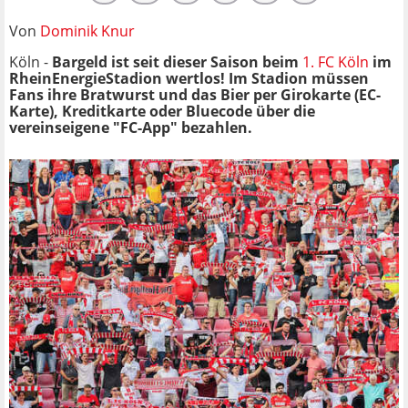
Von
Dominik Knur
Köln -
Bargeld ist seit dieser Saison beim
1. FC Köln
im
RheinEnergieStadion wertlos! Im Stadion müssen
Fans ihre Bratwurst und das Bier per Girokarte (EC-
Karte), Kreditkarte oder Bluecode über die
vereinseigene "FC-App" bezahlen.