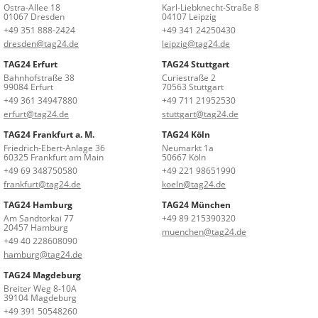
Ostra-Allee 18
Karl-Liebknecht-Straße 8
01067 Dresden
04107 Leipzig
+49 351 888-2424
+49 341 24250430
dresden@tag24.de
leipzig@tag24.de
TAG24 Erfurt
TAG24 Stuttgart
Bahnhofstraße 38
Curiestraße 2
99084 Erfurt
70563 Stuttgart
+49 361 34947880
+49 711 21952530
erfurt@tag24.de
stuttgart@tag24.de
TAG24 Frankfurt a. M.
TAG24 Köln
Friedrich-Ebert-Anlage 36
Neumarkt 1a
60325 Frankfurt am Main
50667 Köln
+49 69 348750580
+49 221 98651990
frankfurt@tag24.de
koeln@tag24.de
TAG24 Hamburg
TAG24 München
Am Sandtorkai 77
+49 89 215390320
20457 Hamburg
muenchen@tag24.de
+49 40 228608090
hamburg@tag24.de
TAG24 Magdeburg
Breiter Weg 8-10A
39104 Magdeburg
+49 391 50548260