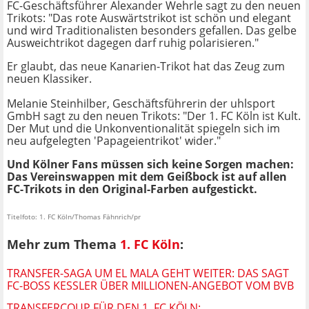
FC-Geschäftsführer Alexander Wehrle sagt zu den neuen
Trikots: "Das rote Auswärtstrikot ist schön und elegant
und wird Traditionalisten besonders gefallen. Das gelbe
Ausweichtrikot dagegen darf ruhig polarisieren."
Er glaubt, das neue Kanarien-Trikot hat das Zeug zum
neuen Klassiker.
Melanie Steinhilber, Geschäftsführerin der uhlsport
GmbH sagt zu den neuen Trikots: "Der 1. FC Köln ist Kult.
Der Mut und die Unkonventionalität spiegeln sich im
neu aufgelegten 'Papageientrikot' wider."
Und Kölner Fans müssen sich keine Sorgen machen:
Das Vereinswappen mit dem Geißbock ist auf allen
FC-Trikots in den Original-Farben aufgestickt.
Titelfoto: 1. FC Köln/Thomas Fähnrich/pr
Mehr zum Thema
1. FC Köln
:
TRANSFER-SAGA UM EL MALA GEHT WEITER: DAS SAGT
FC-BOSS KESSLER ÜBER MILLIONEN-ANGEBOT VOM BVB
TRANSFERCOUP FÜR DEN 1. FC KÖLN: