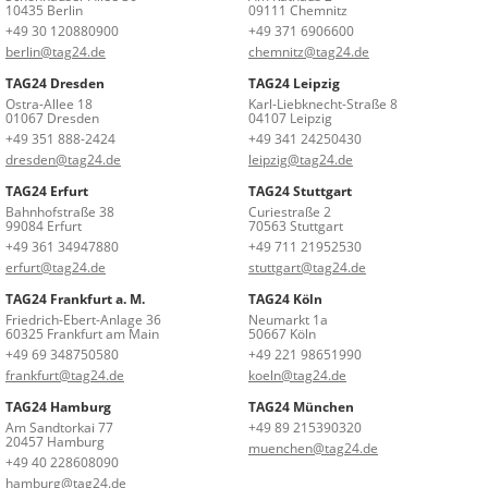
10435 Berlin
09111 Chemnitz
+49 30 120880900
+49 371 6906600
berlin@tag24.de
chemnitz@tag24.de
TAG24 Dresden
TAG24 Leipzig
Ostra-Allee 18
Karl-Liebknecht-Straße 8
01067 Dresden
04107 Leipzig
+49 351 888-2424
+49 341 24250430
dresden@tag24.de
leipzig@tag24.de
TAG24 Erfurt
TAG24 Stuttgart
Bahnhofstraße 38
Curiestraße 2
99084 Erfurt
70563 Stuttgart
+49 361 34947880
+49 711 21952530
erfurt@tag24.de
stuttgart@tag24.de
TAG24 Frankfurt a. M.
TAG24 Köln
Friedrich-Ebert-Anlage 36
Neumarkt 1a
60325 Frankfurt am Main
50667 Köln
+49 69 348750580
+49 221 98651990
frankfurt@tag24.de
koeln@tag24.de
TAG24 Hamburg
TAG24 München
Am Sandtorkai 77
+49 89 215390320
20457 Hamburg
muenchen@tag24.de
+49 40 228608090
hamburg@tag24.de