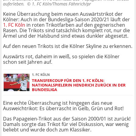
auferleben. ©
1. FC Köln/Thomas Fähnrich/pr
Keine Überraschung beim neuen Auswärtstrikot der
Kölner: Auch in der Bundesliga-Saison 2020/21 läuft der
1. FC Köln
in roten Trikotfarben auf den gegnerischen
Rasen. Die Trikots sind tatsächlich komplett rot, nur die
Ärmel und der Halsbund sind etwas dunkler abgesetzt.
Auf den neuen Trikots ist die Kölner Skyline zu erkennen.
Auswärts rot, daheim in weiß, so spielen die Kölner
schon seit Jahren auf.
1. FC KÖLN
TRANSFERCOUP FÜR DEN 1. FC KÖLN:
NATIONALSPIELERIN HENDRICH ZURÜCK IN DER
BUNDESLIGA
Eine echte Überraschung ist hingegen das neue
Ausweichtrikot: Es überrascht in Gelb, Grün und Rot!
Das Papageien-Trikot aus der Saison 2000/01 ist zurück!
Damals sorgte das Trikot für viel Diskussion, war wenig
beliebt und wurde doch zum Klassiker.