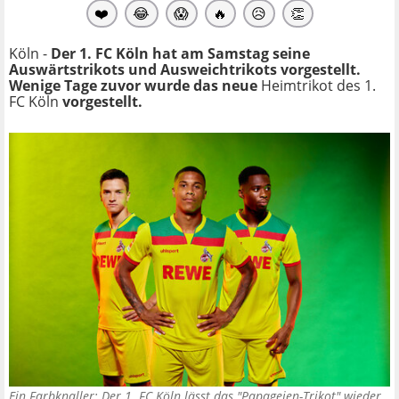
❤️
😂
😱
🔥
😥
👏
Köln -
Der 1. FC Köln hat am Samstag seine
Auswärtstrikots und Ausweichtrikots vorgestellt.
Wenige Tage zuvor wurde das neue
Heimtrikot des 1.
FC Köln
vorgestellt.
Ein Farbknaller: Der 1. FC Köln lässt das "Papageien-Trikot" wieder