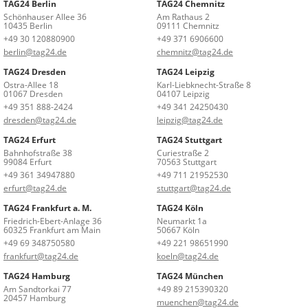
TAG24 Berlin
TAG24 Chemnitz
Schönhauser Allee 36
Am Rathaus 2
10435 Berlin
09111 Chemnitz
+49 30 120880900
+49 371 6906600
berlin@tag24.de
chemnitz@tag24.de
TAG24 Dresden
TAG24 Leipzig
Ostra-Allee 18
Karl-Liebknecht-Straße 8
01067 Dresden
04107 Leipzig
+49 351 888-2424
+49 341 24250430
dresden@tag24.de
leipzig@tag24.de
TAG24 Erfurt
TAG24 Stuttgart
Bahnhofstraße 38
Curiestraße 2
99084 Erfurt
70563 Stuttgart
+49 361 34947880
+49 711 21952530
erfurt@tag24.de
stuttgart@tag24.de
TAG24 Frankfurt a. M.
TAG24 Köln
Friedrich-Ebert-Anlage 36
Neumarkt 1a
60325 Frankfurt am Main
50667 Köln
+49 69 348750580
+49 221 98651990
frankfurt@tag24.de
koeln@tag24.de
TAG24 Hamburg
TAG24 München
Am Sandtorkai 77
+49 89 215390320
20457 Hamburg
muenchen@tag24.de