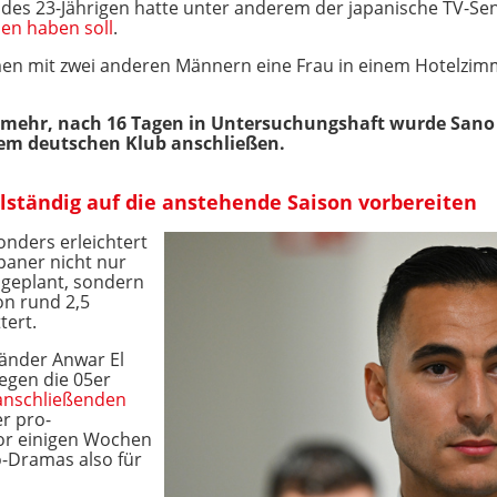
des 23-Jährigen hatte unter anderem der japanische TV-Send
den haben soll
.
n mit zwei anderen Männern eine Frau in einem Hotelzimme
e mehr, nach 16 Tagen in Untersuchungshaft wurde Sano
nem deutschen Klub anschließen.
llständig auf die anstehende Saison vorbereiten
nders erleichtert
apaner nicht nur
ngeplant, sondern
on rund 2,5
tert.
änder Anwar El
gegen die 05er
anschließenden
r pro-
or einigen Wochen
-Dramas also für