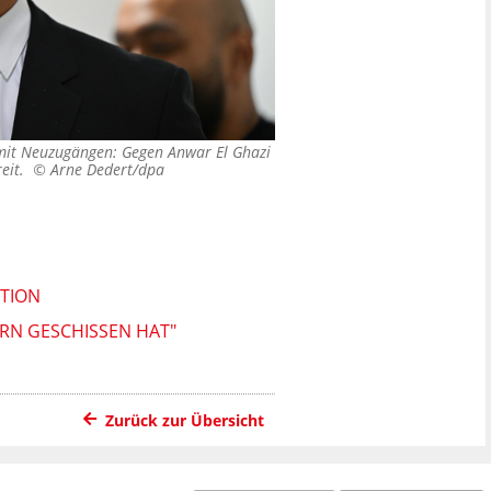
 mit Neuzugängen: Gegen Anwar El Ghazi
treit. ©
Arne Dedert/dpa
ATION
RN GESCHISSEN HAT"
Zurück zur Übersicht