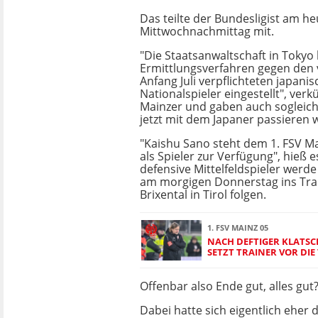
Das teilte der Bundesligist am he
Mittwochnachmittag mit.
"Die Staatsanwaltschaft in Tokyo
Ermittlungsverfahren gegen den
Anfang Juli verpflichteten japani
Nationalspieler eingestellt", ver
Mainzer und gaben auch sogleich
jetzt mit dem Japaner passieren w
"Kaishu Sano steht dem 1. FSV Ma
als Spieler zur Verfügung", hieß e
defensive Mittelfeldspieler werd
am morgigen Donnerstag ins Trai
Brixental in Tirol folgen.
1. FSV MAINZ 05
NACH DEFTIGER KLATSC
SETZT TRAINER VOR DIE
Offenbar also Ende gut, alles gut
Dabei hatte sich eigentlich eher 