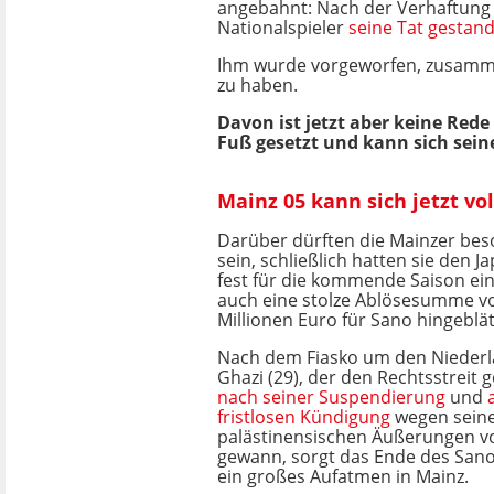
angebahnt: Nach der Verhaftung 
Nationalspieler
seine Tat gestan
Ihm wurde vorgeworfen, zusamme
zu haben.
Davon ist jetzt aber keine Red
Fuß gesetzt und kann sich sei
Mainz 05 kann sich jetzt vo
Darüber dürften die Mainzer beso
sein, schließlich hatten sie den J
fest für die kommende Saison ei
auch eine stolze Ablösesumme v
Millionen Euro für Sano hingeblät
Nach dem Fiasko um den Niederl
Ghazi (29), der den Rechtsstreit 
nach seiner Suspendierung
und
fristlosen Kündigung
wegen seine
palästinensischen Äußerungen v
gewann, sorgt das Ende des Sano
ein großes Aufatmen in Mainz.