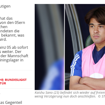
utigen
 hat das
 von den 05ern
schen
kündeten die
 bekannt, was
ird.
inz 05 ab sofort
s weiter. Der
e der Mannschaft
ningslager in
HE: BUNDESLIGIST
 TÜR
Kaishu Sano (23) befindet sich wieder auf freie
?
wenig Verzögerung nun doch anschließen. ©
ST
das Gegenteil