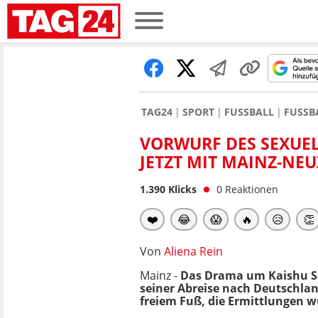
TAG24
SPORT
FUSSBALL
FUSSB
VORWURF DES SEXUEL
JETZT MIT MAINZ-NE
1.390
Klicks
0
Reaktionen
❤️
😂
😱
🔥
😥
👏
Von
Aliena Rein
Mainz -
Das Drama um Kaishu Sa
seiner Abreise nach Deutschla
freiem Fuß, die Ermittlungen w