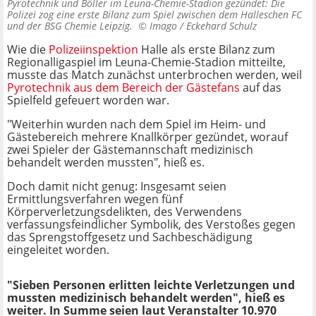
Pyrotechnik und Böller im Leuna-Chemie-Stadion gezündet: Die
Polizei zog eine erste Bilanz zum Spiel zwischen dem Halleschen FC
und der BSG Chemie Leipzig. ©
Imago / Eckehard Schulz
Wie die
Polizeiinspektion
Halle als erste Bilanz zum
Regionalligaspiel im Leuna-Chemie-Stadion mitteilte,
musste das Match zunächst unterbrochen werden, weil
Pyrotechnik aus dem Bereich der Gästefans
auf das
Spielfeld gefeuert worden war.
"Weiterhin wurden nach dem Spiel im Heim- und
Gästebereich mehrere Knallkörper gezündet, worauf
zwei Spieler der Gästemannschaft medizinisch
behandelt werden mussten", hieß es.
Doch damit nicht genug: Insgesamt seien
Ermittlungsverfahren wegen fünf
Körperverletzungsdelikten, des Verwendens
verfassungsfeindlicher Symbolik, des Verstoßes gegen
das Sprengstoffgesetz und Sachbeschädigung
eingeleitet worden.
"Sieben Personen erlitten leichte Verletzungen und
mussten medizinisch behandelt werden", hieß es
weiter. In Summe seien laut Veranstalter 10.970