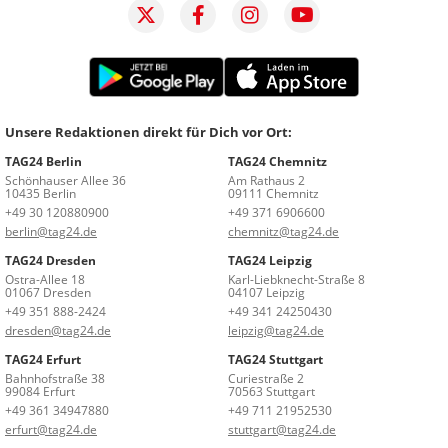
Unsere Redaktionen direkt für Dich vor Ort:
TAG24 Berlin
TAG24 Chemnitz
Schönhauser Allee 36
Am Rathaus 2
10435 Berlin
09111 Chemnitz
+49 30 120880900
+49 371 6906600
berlin@tag24.de
chemnitz@tag24.de
TAG24 Dresden
TAG24 Leipzig
Ostra-Allee 18
Karl-Liebknecht-Straße 8
01067 Dresden
04107 Leipzig
+49 351 888-2424
+49 341 24250430
dresden@tag24.de
leipzig@tag24.de
TAG24 Erfurt
TAG24 Stuttgart
Bahnhofstraße 38
Curiestraße 2
99084 Erfurt
70563 Stuttgart
+49 361 34947880
+49 711 21952530
erfurt@tag24.de
stuttgart@tag24.de