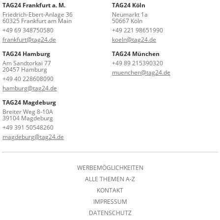
TAG24 Frankfurt a. M.
TAG24 Köln
Friedrich-Ebert-Anlage 36
Neumarkt 1a
60325 Frankfurt am Main
50667 Köln
+49 69 348750580
+49 221 98651990
frankfurt@tag24.de
koeln@tag24.de
TAG24 Hamburg
TAG24 München
Am Sandtorkai 77
+49 89 215390320
20457 Hamburg
muenchen@tag24.de
+49 40 228608090
hamburg@tag24.de
TAG24 Magdeburg
Breiter Weg 8-10A
39104 Magdeburg
+49 391 50548260
magdeburg@tag24.de
WERBEMÖGLICHKEITEN
ALLE THEMEN A-Z
KONTAKT
IMPRESSUM
DATENSCHUTZ