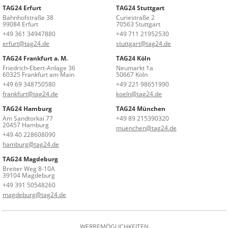
TAG24 Erfurt
TAG24 Stuttgart
Bahnhofstraße 38
Curiestraße 2
99084 Erfurt
70563 Stuttgart
+49 361 34947880
+49 711 21952530
erfurt@tag24.de
stuttgart@tag24.de
TAG24 Frankfurt a. M.
TAG24 Köln
Friedrich-Ebert-Anlage 36
Neumarkt 1a
60325 Frankfurt am Main
50667 Köln
+49 69 348750580
+49 221 98651990
frankfurt@tag24.de
koeln@tag24.de
TAG24 Hamburg
TAG24 München
Am Sandtorkai 77
+49 89 215390320
20457 Hamburg
muenchen@tag24.de
+49 40 228608090
hamburg@tag24.de
TAG24 Magdeburg
Breiter Weg 8-10A
39104 Magdeburg
+49 391 50548260
magdeburg@tag24.de
WERBEMÖGLICHKEITEN