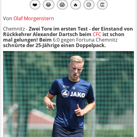
❤️
😂
😱
🔥
😥
👏
Von
Olaf Morgenstern
Chemnitz -
Zwei Tore im ersten Test - der Einstand von
Rückkehrer Alexander Dartsch beim
CFC
ist schon
mal gelungen! Beim
6:0 gegen Fortuna Chemnitz
schnürte der 25-Jährige einen Doppelpack.