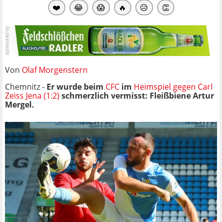
❤️
😂
😱
🔥
😥
👏
Von
Olaf Morgenstern
Chemnitz -
Er wurde beim
CFC
im
Heimspiel gegen Carl
Zeiss Jena (1:2)
schmerzlich vermisst: Fleißbiene Artur
Mergel.