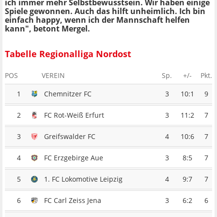
ich immer mehr Selbstbewusstsein. Wir haben einige
Spiele gewonnen. Auch das hilft unheimlich. Ich bin
einfach happy, wenn ich der Mannschaft helfen
kann", betont Mergel.
Tabelle Regionalliga Nordost
POS
VEREIN
Sp.
+/-
Pkt.
1
Chemnitzer FC
3
10:1
9
2
FC Rot-Weiß Erfurt
3
11:2
7
3
Greifswalder FC
4
10:6
7
4
FC Erzgebirge Aue
3
8:5
7
5
1. FC Lokomotive Leipzig
4
9:7
7
6
FC Carl Zeiss Jena
3
6:2
6