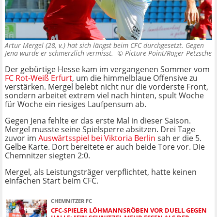
Artur Mergel (28, v.) hat sich längst beim CFC durchgesetzt. Gegen
Jena wurde er schmerzlich vermisst. ©
Picture Point/Roger Petzsche
Der gebürtige Hesse kam im vergangenen Sommer vom
FC Rot-Weiß Erfurt
, um die himmelblaue Offensive zu
verstärken. Mergel belebt nicht nur die vorderste Front,
sondern arbeitet extrem viel nach hinten, spult Woche
für Woche ein riesiges Laufpensum ab.
Gegen Jena fehlte er das erste Mal in dieser Saison.
Mergel musste seine Spielsperre absitzen. Drei Tage
zuvor im
Auswärtsspiel bei Viktoria Berlin
sah er die 5.
Gelbe Karte. Dort bereitete er auch beide Tore vor. Die
Chemnitzer siegten 2:0.
Mergel, als Leistungsträger verpflichtet, hatte keinen
einfachen Start beim CFC.
CHEMNITZER FC
CFC-SPIELER LÖHMANNSRÖBEN VOR DUELL GEGEN