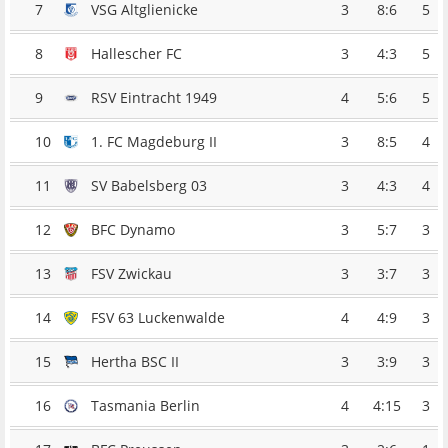
7
VSG Altglienicke
3
8:6
5
8
Hallescher FC
3
4:3
5
9
RSV Eintracht 1949
4
5:6
5
10
1. FC Magdeburg II
3
8:5
4
11
SV Babelsberg 03
3
4:3
4
12
BFC Dynamo
3
5:7
3
13
FSV Zwickau
3
3:7
3
14
FSV 63 Luckenwalde
4
4:9
3
15
Hertha BSC II
3
3:9
3
16
Tasmania Berlin
4
4:15
3