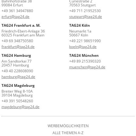
Bahnhofstraße 38
Curiestraße 2
99084 Erfurt
70563 Stuttgart
+49 361 34947880
+49 711 21952530
erfurt@tag24.de
stuttgart@tag24.de
TAG24 Frankfurt a. M.
TAG24 Köln
Friedrich-Ebert-Anlage 36
Neumarkt 1a
60325 Frankfurt am Main
50667 Köln
+49 69 348750580
+49 221 98651990
frankfurt@tag24.de
koeln@tag24.de
TAG24 Hamburg
TAG24 München
Am Sandtorkai 77
+49 89 215390320
20457 Hamburg
muenchen@tag24.de
+49 40 228608090
hamburg@tag24.de
TAG24 Magdeburg
Breiter Weg 8-10A
39104 Magdeburg
+49 391 50548260
magdeburg@tag24.de
WERBEMÖGLICHKEITEN
ALLE THEMEN A-Z