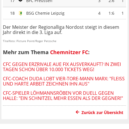
17
BFC Preussen
3
2:6
1
18
BSG Chemie Leipzig
4
1:6
1
Der Meister der Regionalliga Nordost steigt in diesem
Jahr direkt in die 3. Liga auf.
Titelfoto: Picture Point/Roger Petzsche
Mehr zum Thema
Chemnitzer FC
:
CFC GEGEN ERZRIVALE AUE FIX AUSVERKAUFT? IN ZWEI
TAGEN SCHON ÜBER 10.000 TICKETS WEG!
CFC-COACH DUDA LOBT VIER-TORE-MANN MARX: "FLEISS U
ND HARTE ARBEIT ZEICHNEN IHN AUS"
CFC-SPIELER LÖHMANNSRÖBEN VOR DUELL GEGEN
HALLE: "EIN SCHNITZEL MEHR ESSEN ALS DER GEGNER!"
Zurück zur Übersicht