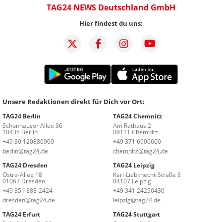
TAG24 NEWS Deutschland GmbH
Hier findest du uns:
Unsere Redaktionen direkt für Dich vor Ort:
TAG24 Berlin
TAG24 Chemnitz
Schönhauser Allee 36
Am Rathaus 2
10435 Berlin
09111 Chemnitz
+49 30 120880900
+49 371 6906600
berlin@tag24.de
chemnitz@tag24.de
TAG24 Dresden
TAG24 Leipzig
Ostra-Allee 18
Karl-Liebknecht-Straße 8
01067 Dresden
04107 Leipzig
+49 351 888-2424
+49 341 24250430
dresden@tag24.de
leipzig@tag24.de
TAG24 Erfurt
TAG24 Stuttgart