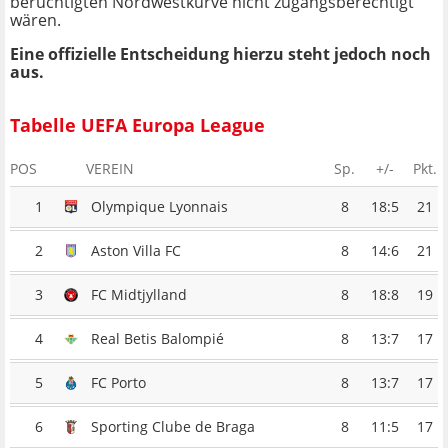
berüchtigten Nordwestkurve nicht zugangsberechtigt
wären.
Eine offizielle Entscheidung hierzu steht jedoch noch
aus.
Tabelle UEFA Europa League
POS
VEREIN
Sp.
+/-
Pkt.
1
Olympique Lyonnais
8
18:5
21
2
Aston Villa FC
8
14:6
21
3
FC Midtjylland
8
18:8
19
4
Real Betis Balompié
8
13:7
17
5
FC Porto
8
13:7
17
6
Sporting Clube de Braga
8
11:5
17