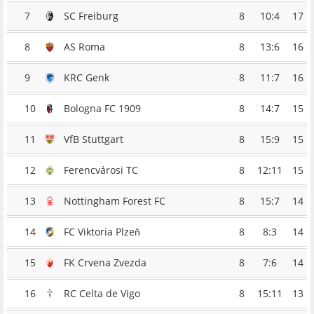
7
SC Freiburg
8
10:4
17
8
AS Roma
8
13:6
16
9
KRC Genk
8
11:7
16
10
Bologna FC 1909
8
14:7
15
11
VfB Stuttgart
8
15:9
15
12
Ferencvárosi TC
8
12:11
15
13
Nottingham Forest FC
8
15:7
14
14
FC Viktoria Plzeň
8
8:3
14
15
FK Crvena Zvezda
8
7:6
14
16
RC Celta de Vigo
8
15:11
13