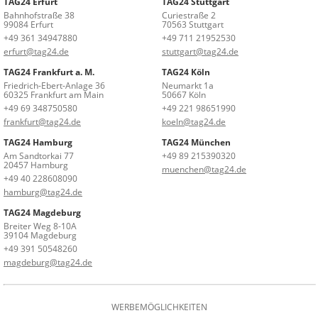
TAG24 Erfurt
TAG24 Stuttgart
Bahnhofstraße 38
Curiestraße 2
99084 Erfurt
70563 Stuttgart
+49 361 34947880
+49 711 21952530
erfurt@tag24.de
stuttgart@tag24.de
TAG24 Frankfurt a. M.
TAG24 Köln
Friedrich-Ebert-Anlage 36
Neumarkt 1a
60325 Frankfurt am Main
50667 Köln
+49 69 348750580
+49 221 98651990
frankfurt@tag24.de
koeln@tag24.de
TAG24 Hamburg
TAG24 München
Am Sandtorkai 77
+49 89 215390320
20457 Hamburg
muenchen@tag24.de
+49 40 228608090
hamburg@tag24.de
TAG24 Magdeburg
Breiter Weg 8-10A
39104 Magdeburg
+49 391 50548260
magdeburg@tag24.de
WERBEMÖGLICHKEITEN