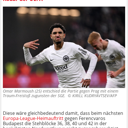
Omar Marmoush (25) entschied die Partie gegen Prag mit einem
Traum-Freistoß zugunsten der SGE. ©
KIRILL KUDRYAVTSEV/AFP
Diese wäre gleichbedeutend damit, dass beim nächsten
Europa-League-Heimauftritt
gegen Ferencvaros
Budapest die Stehblöcke 36, 38, 40 und 42 in der