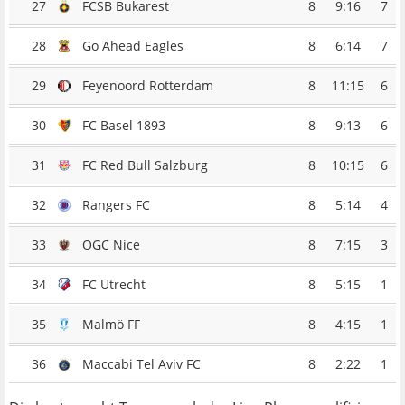
27
FCSB Bukarest
8
9:16
7
28
Go Ahead Eagles
8
6:14
7
29
Feyenoord Rotterdam
8
11:15
6
30
FC Basel 1893
8
9:13
6
31
FC Red Bull Salzburg
8
10:15
6
32
Rangers FC
8
5:14
4
33
OGC Nice
8
7:15
3
34
FC Utrecht
8
5:15
1
35
Malmö FF
8
4:15
1
36
Maccabi Tel Aviv FC
8
2:22
1