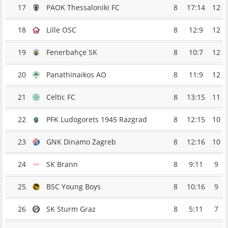
17
PAOK Thessaloniki FC
8
17:14
12
18
Lille OSC
8
12:9
12
19
Fenerbahçe SK
8
10:7
12
20
Panathinaikos AO
8
11:9
12
21
Celtic FC
8
13:15
11
22
PFK Ludogorets 1945 Razgrad
8
12:15
10
23
GNK Dinamo Zagreb
8
12:16
10
24
SK Brann
8
9:11
9
25
BSC Young Boys
8
10:16
9
26
SK Sturm Graz
8
5:11
7