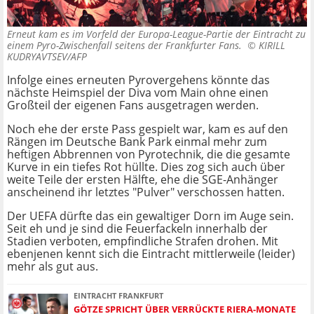
Erneut kam es im Vorfeld der Europa-League-Partie der Eintracht zu
einem Pyro-Zwischenfall seitens der Frankfurter Fans. ©
KIRILL
KUDRYAVTSEV/AFP
Infolge eines erneuten Pyrovergehens könnte das
nächste Heimspiel der Diva vom Main ohne einen
Großteil der eigenen Fans ausgetragen werden.
Noch ehe der erste Pass gespielt war, kam es auf den
Rängen im Deutsche Bank Park einmal mehr zum
heftigen Abbrennen von Pyrotechnik, die die gesamte
Kurve in ein tiefes Rot hüllte. Dies zog sich auch über
weite Teile der ersten Hälfte, ehe die SGE-Anhänger
anscheinend ihr letztes "Pulver" verschossen hatten.
Der UEFA dürfte das ein gewaltiger Dorn im Auge sein.
Seit eh und je sind die Feuerfackeln innerhalb der
Stadien verboten, empfindliche Strafen drohen. Mit
ebenjenen kennt sich die Eintracht mittlerweile (leider)
mehr als gut aus.
EINTRACHT FRANKFURT
GÖTZE SPRICHT ÜBER VERRÜCKTE RIERA-MONATE