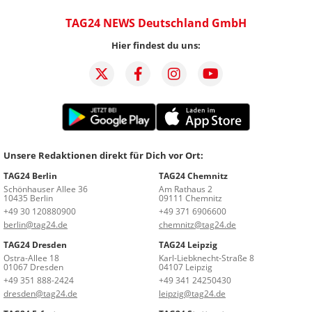
TAG24 NEWS Deutschland GmbH
Hier findest du uns:
Unsere Redaktionen direkt für Dich vor Ort:
TAG24 Berlin
TAG24 Chemnitz
Schönhauser Allee 36
Am Rathaus 2
10435 Berlin
09111 Chemnitz
+49 30 120880900
+49 371 6906600
berlin@tag24.de
chemnitz@tag24.de
TAG24 Dresden
TAG24 Leipzig
Ostra-Allee 18
Karl-Liebknecht-Straße 8
01067 Dresden
04107 Leipzig
+49 351 888-2424
+49 341 24250430
dresden@tag24.de
leipzig@tag24.de