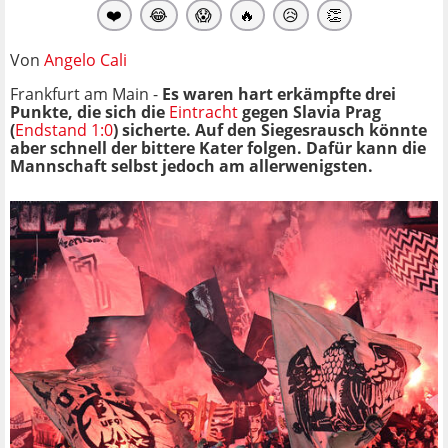
❤️
😂
😱
🔥
😥
👏
Von
Angelo Cali
Frankfurt am Main -
Es waren hart erkämpfte drei
Punkte, die sich die
Eintracht
gegen Slavia Prag
(
Endstand 1:0
) sicherte. Auf den Siegesrausch könnte
aber schnell der bittere Kater folgen. Dafür kann die
Mannschaft selbst jedoch am allerwenigsten.