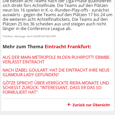
Die besten acht Teams nach der Liga-Phase qualifizieren
sich direkt fürs Achtelfinale. Die Teams auf den Plätzen
neun bis 16 spielen in K.-o.-Runden-Play-offs - zunächst
auswärts - gegen die Teams auf den Plätzen 17 bis 24 um
die weiteren acht Achtelfinaltickets. Die Teams auf den
Plätzen 25 bis 36 scheiden aus und steigen auch nicht
länger in die Conference League ab.
Titelfoto: Montage: Kirill KUDRYAVTSEV/AFP
Mehr zum Thema
Eintracht Frankfurt
:
AUS DER MAIN-METROPOLE IN DEN RUHRPOTT! EBIMBE
VERLÄSST EINTRACHT
NACH IZABEL GOULART: HAT DIE EINTRACHT IHRE NEUE
GLAMOUR-LADY GEFUNDEN?
GÖTZE SPRICHT ÜBER VERRÜCKTE RIERA-MONATE UND
SCHIESST ZURÜCK: "INTERESSANT, DASS ER DAS SO F
ORMULIERT HAT"
Zurück zur Übersicht